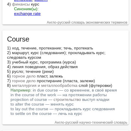
4) 
финансы
 курc

Синоним(ы):
exchange rate
Англо-русский словарь экономических терминов
Course
1) ход, течение, протекание; течь, протекать

2) маршрут, курс (следования); прокладывать курс; 
следовать курсом

3) учебный курс, программа (курса)

4) линия поведения, образ действия

5) русло; течение (реки)

6) 
горное дело
 пласт, залежь

7) 
горное дело
 простирание (пласта, залежи)

8) 
металлургия и металлообработка
 слой (футеровки)

Например:
in due course — со временем, в своё время
in the course of the work — на протяжении работы
projection of course — 
строительство
 выступ кладки
to alter the course — менять курс
to lay out the course — прокладывать курс следования
to settle on the course — лечь на курс
Англо-русский научно-технический словарь