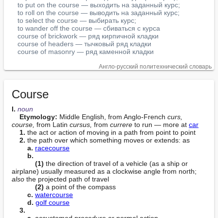
to put on the course — выходить на заданный курс;
to roll on the course — выводить на заданный курс;
to select the course — выбирать курс;
to wander off the course — сбиваться с курса
course of brickwork — ряд кирпичной кладки
course of headers — тычковый ряд кладки
course of masonry — ряд каменной кладки
Англо-русский политехнический словарь
Course
I. 
noun
Etymology:
 Middle English, from Anglo-French 
curs, 
course,
 from Latin 
cursus,
 from 
currere
 to run — more at 
car
1.
 the act or action of moving in a path from point to point

2.
 the path over which something moves or extends: as

a.
racecourse
b.
(1)
 the direction of travel of a vehicle (as a ship or 
airplane) usually measured as a clockwise angle from north; 
also
 the projected path of travel

(2)
 a point of the compass

c.
watercourse
d.
golf course
3.
a.
 accustomed procedure or normal action
