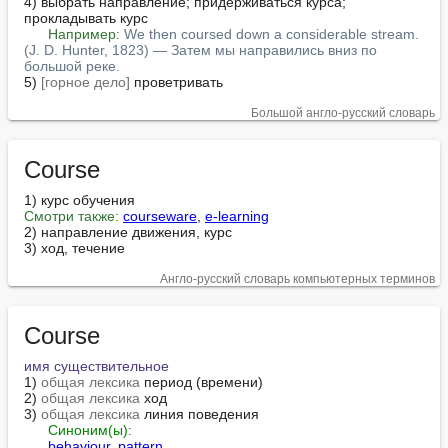
4) выбрать направление; придерживаться курса; 
прокладывать курс

Например:
We then coursed down a considerable stream. 
(J. D. Hunter, 1823) — Затем мы направились вниз по 
большой реке.
5) 
[горное дело]
 проветривать
Большой англо-русский словарь
Course
Смотри также:
courseware
, 
e-learning
2) направление движения, курс

3) ход, течение
Англо-русский словарь компьютерных терминов
Course
имя существительное
1) 
общая лексика
 период (времени)

2) 
общая лексика
 ход

3) 
общая лексика
 линия поведения

Синоним(ы):
behaviour
, 
pattern