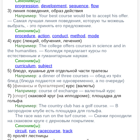
Синоним(ы):
progression
, 
development
, 
sequence
, 
flow
3) линия поведения, образ действия

Например:
Your best course would be to accept his offer. 
— Самая лучшая линия поведения, которую ты можешь 
выбрать, - это принять его предложение.
Синоним(ы):
procedure
, 
action
, 
conduct
, 
method
, 
mode
4) курс (лекций, обучения, лечения)

Например:
The college offers courses in science and in 
the humanities. — Колледж предлагает курсы по 
естественным и гуманитарным наукам.
Синоним(ы):
curriculum
, 
subject
5) блюдо, кушанье для отдельной части трапезы

Например:
a dinner of three courses — обед из трёх 
блюд (блюда подаются не одновременно, а по очереди)
6) 
[финансы и бухгалтерия]
 курс (валюты)

Например:
course of exchange — валютный курс
7) 
[спорт]
 скаковой круг (на ипподроме); площадка для 
гольфа

Например:
The country club has a golf course. — В 
загородном клубе есть площадка для гольфа.
The race was run on the turf course. — Скачки проходили 
на скаковом круге с дерновым покрытием.
Синоним(ы):
circuit
, 
run
, 
racecourse
, 
track
8) пролёт лестницы
