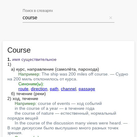
Поиск в словарях
Course
1.
имя существительное
1)

   а) курс, направление (самолёта, парохода)

Например:
The ship was 200 miles off course. — Судно 
на 200 миль отклонилось от курса.
Синоним(ы):
route
, 
direction
, 
path
, 
channel
, 
passage
   б) течение (реки)

2) ход, течение

Например:
course of events — ход событий
in the course of a year — в течение года
the course of nature — естественный, нормальный 
порядок вещей
In the course of the discussion many views were heard. — 
В ходе дискуссии было выслушано много разных точек 
зрения.