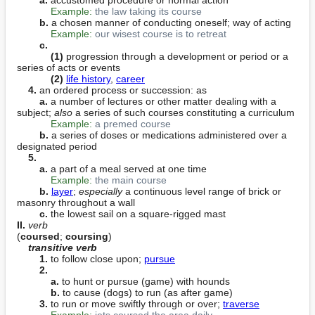
Example:
the law taking its course
b.
 a chosen manner of conducting oneself; way of acting

Example:
our wisest course is to retreat
c.
(1)
 progression through a development or period or a 
series of acts or events

(2)
life history
, 
career
4.
 an ordered process or succession: as

a.
 a number of lectures or other matter dealing with a 
subject; 
also
 a series of such courses constituting a curriculum

Example:
a premed course
b.
 a series of doses or medications administered over a 
designated period

5.
a.
 a part of a meal served at one time

Example:
the main course
b.
layer
; 
especially
 a continuous level range of brick or 
masonry throughout a wall

c.
II. 
verb
(
coursed
; 
coursing
)

transitive verb
1.
 to follow close upon; 
pursue
2.
a.
 to hunt or pursue (game) with hounds

b.
 to cause (dogs) to run (as after game)

3.
 to run or move swiftly through or over; 
traverse
Example:
jets coursed the area daily