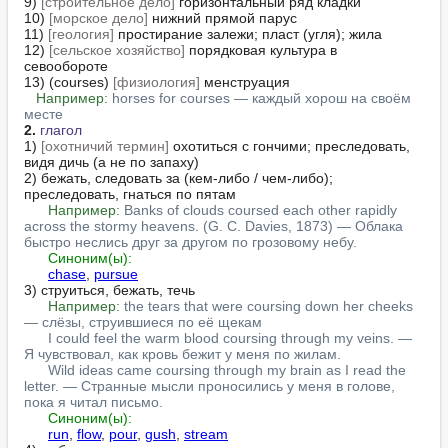
9) 
[строительное дело]
 горизонтальный ряд кладки

10) 
[морское дело]
 нижний прямой парус

11) 
[геология]
 простирание залежи; пласт (угля); жила

12) 
[сельское хозяйство]
 порядковая культура в 
севообороте

13) (courses) 
[физиология]
 менструация

Например:
horses for courses — каждый хорош на своём 
месте
2.
глагол
1) 
[охотничий термин]
 охотиться с гончими; преследовать, 
видя дичь (а не по запаху)

2) бежать, следовать за (кем-либо / чем-либо); 
преследовать, гнаться по пятам

Например:
Banks of clouds coursed each other rapidly 
across the stormy heavens. (G. C. Davies, 1873) — Облака 
быстро неслись друг за другом по грозовому небу.
Синоним(ы):
chase
, 
pursue
3) струиться, бежать, течь

Например:
the tears that were coursing down her cheeks 
— слёзы, струившиеся по её щекам
I could feel the warm blood coursing through my veins. — 
Я чувствовал, как кровь бежит у меня по жилам.
Wild ideas came coursing through my brain as I read the 
letter. — Странные мысли проносились у меня в голове, 
пока я читал письмо.
Синоним(ы):
run
, 
flow
, 
pour
, 
gush
, 
stream