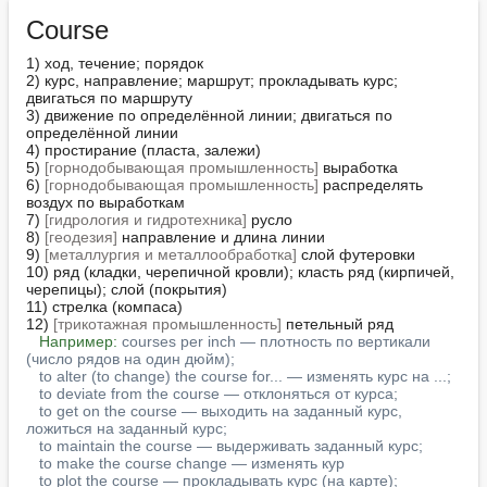
Course
1) ход, течение; порядок

2) курс, направление; маршрут; прокладывать курс; 
двигаться по маршруту

3) движение по определённой линии; двигаться по 
определённой линии

4) простирание (пласта, залежи)

5) 
[горнодобывающая промышленность]
 выработка

6) 
[горнодобывающая промышленность]
 распределять 
воздух по выработкам

7) 
[гидрология и гидротехника]
 русло

8) 
[геодезия]
 направление и длина линии

9) 
[металлургия и металлообработка]
 слой футеровки

10) ряд (кладки, черепичной кровли); класть ряд (кирпичей, 
черепицы); слой (покрытия)

11) стрелка (компаса)

12) 
[трикотажная промышленность]
 петельный ряд

Например:
courses per inch — плотность по вертикали 
(число рядов на один дюйм);
to alter (to change) the course for... — изменять курс на ...;
to deviate from the course — отклоняться от курса;
to get on the course — выходить на заданный курс, 
ложиться на заданный курс;
to maintain the course — выдерживать заданный курс;
to make the course change — изменять кур
to plot the course — прокладывать курс (на карте);