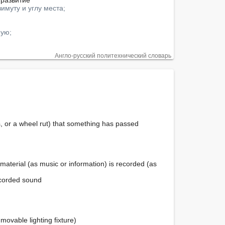
 развитие

зимуту и углу места;
мую;
Англо-русский политехнический словарь
s, or a wheel rut) that something has passed

 material (as music or information) is recorded (as 
corded sound

ovable lighting fixture)
