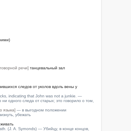
ими)

говорной речи]
 танцевальный зал

лившихся следов от уколов вдоль вены у 
ks, indicating that John was not a junkie. — 
ни одного следа от старых; это говорило о том, 
о языка]
 — в выгодном положении
лизнуть, убежать
еживать

ath. (J. A. Symonds) — Убийцу, в конце концов, 