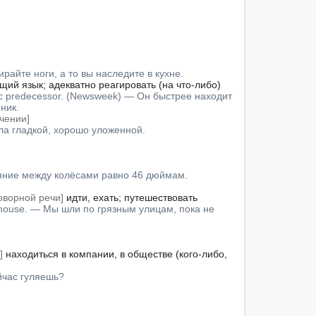
ытирайте ноги, а то вы наследите в кухне.
щий язык; адекватно реагировать (на что-либо)

atic predecessor. (Newsweek) — Он быстрее находит 
ник.
чении]
ыла гладкой, хорошо уложенной.
тояние между колёсами равно 46 дюймам.
оворной речи]
 идти, ехать; путешествовать

the house. — Мы шли по грязным улицам, пока не 
]
 находиться в компании, в обществе (кого-либо, 
ейчас гуляешь?