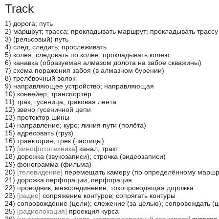
Track
1) дорога; путь

2) маршрут; трасса; прокладывать маршрут; прокладывать трассу

3) (рельсовый) путь

4) след; следить; прослеживать

5) колея; следовать по колее; прокладывать колею

6) канавка (образуемая алмазом долота на забое скважины)

7) схема поражения забоя (в алмазном бурении)

8) трелёвочный волок

9) направляющее устройство; направляющая

10) конвейер, транспортёр

11) трак; гусеница, траковая лента

12) звено гусеничной цепи

13) протектор шины

14) направление; курс; линия пути (полёта)

15) адресовать (груз)

16) траектория; трек (частицы)

17) 
[кинофототехника]
 канал; тракт

18) дорожка (звукозаписи); строчка (видеозаписи)

19) фонограмма (фильма)

20) 
[телевидение]
 перемещать камеру (по определённому маршру
21) дорожка перфорации, перфорация

22) проводник; межсоединение; токопроводящая дорожка

23) 
[радио]
 сопряжение контуров; сопрягать контуры

24) сопровождение (цели); слежение (за целью); сопровождать (це
25) 
[радиолокация]
 проекция курса
