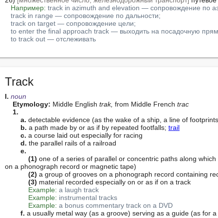
26) 
[множественное число, железнодорожный транспорт]
 путевое
Например:
track in azimuth and elevation — сопровождение по а
track in range — сопровождение по дальности;
track on target — сопровождение цели;
to enter the final approach track — выходить на посадочную пря
to track out — отслеживать
Track
I. 
noun
Etymology:
 Middle English 
trak,
 from Middle French 
trac
1.
a.
 detectable evidence (as the wake of a ship, a line of footprint
b.
 a path made by or as if by repeated footfalls; 
trail
c.
 a course laid out especially for racing

d.
 the parallel rails of a railroad

e.
(1)
 one of a series of parallel or concentric paths along which
on a phonograph record or magnetic tape)

(2)
 a group of grooves on a phonograph record containing re
(3)
 material recorded especially on or as if on a track

Example:
a laugh track
Example:
instrumental tracks
Example:
a bonus commentary track on a DVD
f.
 a usually metal way (as a groove) serving as a guide (as for a m