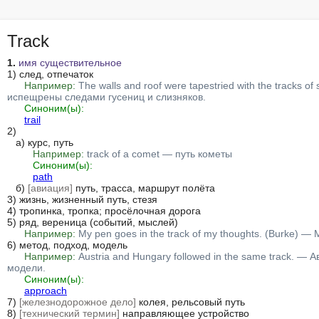
Track
1.
имя существительное
1) след, отпечаток

Например:
The walls and roof were tapestried with the tracks o
испещрены следами гусениц и слизняков.
Синоним(ы):
trail
2)

   а) курс, путь

Например:
track of a comet — путь кометы
Синоним(ы):
path
   б) 
[авиация]
 путь, трасса, маршрут полёта

3) жизнь, жизненный путь, стезя

4) тропинка, тропка; просёлочная дорога

5) ряд, вереница (событий, мыслей)

Например:
My pen goes in the track of my thoughts. (Burke) 
6) метод, подход, модель

Например:
Austria and Hungary followed in the same track. — 
модели.
Синоним(ы):
approach
7) 
[железнодорожное дело]
 колея, рельсовый путь

8) 
[технический термин]
 направляющее устройство
