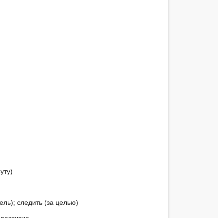
ту)

ль); следить (за целью)
