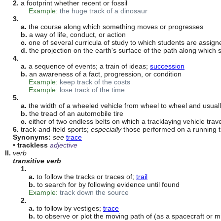
2.
 a footprint whether recent or fossil

Example:
the huge track of a dinosaur
3.
a.
 the course along which something moves or progresses

b.
 a way of life, conduct, or action

c.
 one of several curricula of study to which students are assigned
d.
 the projection on the earth's surface of the path along which 
4.
a.
 a sequence of events; a train of ideas; 
succession
b.
 an awareness of a fact, progression, or condition

Example:
keep track of the costs
Example:
lose track of the time
5.
a.
 the width of a wheeled vehicle from wheel to wheel and usually
b.
 the tread of an automobile tire

c.
 either of two endless belts on which a tracklaying vehicle trave
6.
 track-and-field sports; 
especially
 those performed on a running t
Synonyms:
see
trace
    • 
trackless
adjective
II. 
verb
transitive verb
1.
a.
 to follow the tracks or traces of; 
trail
b.
 to search for by following evidence until found

Example:
track down the source
2.
a.
 to follow by vestiges; 
trace
b.
 to observe or plot the moving path of (as a spacecraft or mis