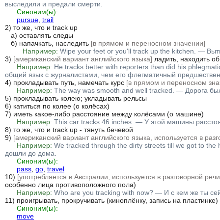
выследили и предали смерти.
Синоним(ы):
pursue
, 
trail
2) то же, что и track up

   а) оставлять следы

   б) напачкать, наследить 
[в прямом и переносном значении]
Например:
Wipe your feet or you'll track up the kitchen. — В
3) 
[американский вариант английского языка]
 ладить, находить об
Например:
He tracks better with reporters than did his phlegm
общий язык с журналистами, чем его флегматичный предшествен
4) прокладывать путь, намечать курс 
[в прямом и переносном зна
Например:
The way was smooth and well tracked. — Дорога б
5) прокладывать колею; укладывать рельсы

6) катиться по колее (о колёсах)

7) иметь какое-либо расстояние между колёсами (о машине)

Например:
This car tracks 46 inches. — У этой машины расс
8) то же, что и track up - тянуть бечевой

9) 
[американский вариант английского языка, используется в разг
Например:
We tracked through the dirty streets till we got to 
дошли до дома.
Синоним(ы):
pass
, 
go
, 
travel
10) 
[употребляется в Австралии, используется в разговорной речи
особенно лица противоположного пола)

Например:
Who are you tracking with now? — И с кем же ты с
11) проигрывать, прокручивать (киноплёнку, запись на пластинке)

Синоним(ы):
move