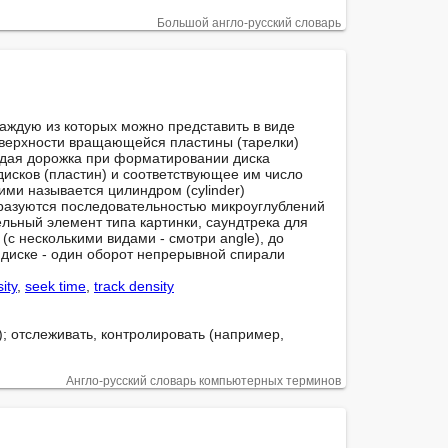
Большой англо-русский словарь
оверхности вращающейся пластины (тарелки) 
аждая дорожка при форматировании диска 
дисков (пластин) и соответствующее им число 
ими называется цилиндром (cylinder)

льный элемент типа картинки, саундтрека для 
(с несколькими видами - смотри angle), до 
 диске - один оборот непрерывной спирали 
ity
, 
seek time
, 
track density
; отслеживать, контролировать (например, 
Англо-русский словарь компьютерных терминов