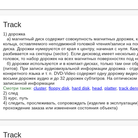
Track
1) дорожка

   а) магнитный диск содержит совокупность магнитных дорожек, каждую из которых можно представить в виде 
кольца, оставляемого неподвижной головкой чтения/записи на п
диска. Дорожки нумеруются от края к центру, начиная с нуля. К
разбивается на секторы (sector). Если дисковод имеет несколько 
головок, то набор дорожек на всех магнитных поверхностях под н
   б) дорожки используются и в компакт-дисках, только там они образуются последовательностью микроуглублений 
(питов). При записи аудиовизуальной информации дорожка - отде
конкретного языка и т. п. DVD-Video содержит одну дорожку видео 
восьми дорожек аудио и до 32 дорожек субтитров. На оптическом
Смотри также:
cluster
, 
floppy disk
, 
hard disk
, 
head
, 
platter
, 
track dens
2) след

3) курс, путь

4) следить, прослеживать, сопровождать (изделие в эксплуатации)
прохождение заказа или изменения состояния объекта)
Track