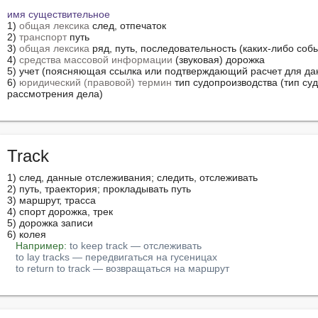
имя существительное
1) 
общая лексика
 след, отпечаток

2) 
транспорт
 путь

3) 
общая лексика
 ряд, путь, последовательность (каких-либо собы
4) 
средства массовой информации
 (звуковая) дорожка

5) учет (поясняющая ссылка или подтверждающий расчет для данн
6) 
юридический (правовой) термин
 тип судопроизводства (тип суд
рассмотрения дела)
Track
1) след, данные отслеживания; следить, отслеживать

2) путь, траектория; прокладывать путь

3) маршрут, трасса

4) спорт дорожка, трек

5) дорожка записи

6) колея

Например:
to keep track — отслеживать
to lay tracks — передвигаться на гусеницах
to return to track — возвращаться на маршрут