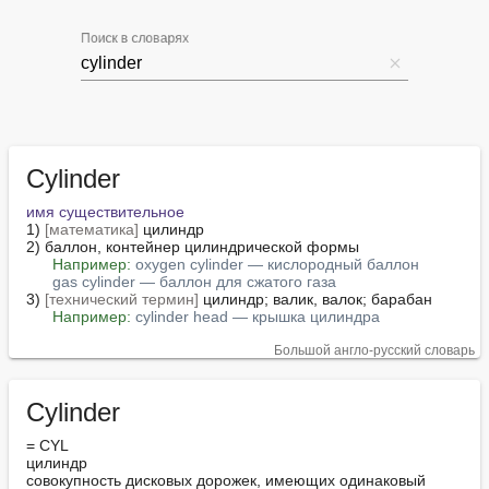
Поиск в словарях
Cylinder
имя существительное
1) 
[математика]
 цилиндр

2) баллон, контейнер цилиндрической формы

Например:
oxygen cylinder — кислородный баллон
gas cylinder — баллон для сжатого газа
3) 
[технический термин]
 цилиндр; валик, валок; барабан

Например:
cylinder head — крышка цилиндра
Большой англо-русский словарь
Cylinder
= CYL

цилиндр

совокупность дисковых дорожек, имеющих одинаковый 