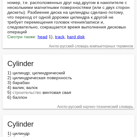
номер, т.е. расположенных друг над другом в накопителе с 
несколькими магнитными поверхностями (или с двух сторон 
дискеты). Разбиение диска на цилиндры сделано потому, 
что переход от одной дорожки цилиндра к другой не 
требует перемещения головок чтения/записи и, 
следовательно, сокращается время выполнения дисковых 
Смотри также:
head
 1), 
track
, 
hard disk
Англо-русский словарь компьютерных терминов
Cylinder
1) цилиндр; цилиндрический

2) цилиндрическая поверхность

3) барабан

4) валик; валок

5) 
строительство
 винтовая свая

6) баллон
Англо-русский научно-технический словарь
Cylinder
1) цилиндр
