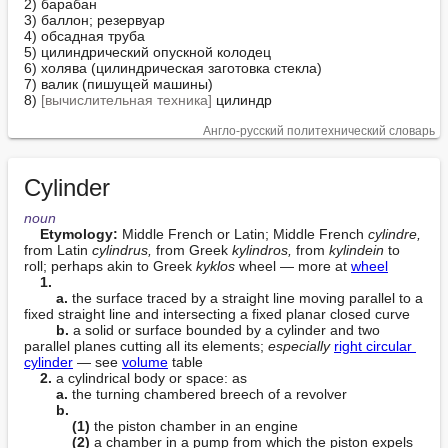
2) барабан

3) баллон; резервуар

4) обсадная труба

5) цилиндрический опускной колодец

6) холява (цилиндрическая заготовка стекла)

7) валик (пишущей машины)

8) 
[вычислительная техника]
 цилиндр
Англо-русский политехнический словарь
Cylinder
noun
Etymology:
 Middle French or Latin; Middle French 
cylindre,
from Latin 
cylindrus,
 from Greek 
kylindros,
 from 
kylindein
 to 
roll; perhaps akin to Greek 
kyklos
 wheel — more at 
wheel
1.
a.
 the surface traced by a straight line moving parallel to a 
fixed straight line and intersecting a fixed planar closed curve

b.
 a solid or surface bounded by a cylinder and two 
parallel planes cutting all its elements; 
especially
right circular 
cylinder
 — see 
volume
 table

2.
 a cylindrical body or space: as

a.
 the turning chambered breech of a revolver

b.
(1)
 the piston chamber in an engine

(2)
 a chamber in a pump from which the piston expels 