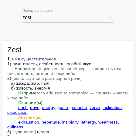
Поиск в словарях
Zest
1.
имя существительное
1) пикантность, особенность; особый вкус

Например:
to give zest to something — придавать вкус 
(пикантность, интерес) чему-либо
2) 
[используется в разговорной речи]
   а) жажда, жар, пыл

   б) живость, энергия

Например:
to add zest to something — придать живости 
чему-либо
Синоним(ы):
dash
, 
drive
, 
energy
, 
gusto
, 
panache
, 
verve
, 
inclination
, 
disposition
Антоним(ы):
exhaustion
, 
hebetude
, 
insipidity
, 
lethargy
, 
weariness
, 
dullness
3) 
[кулинария]