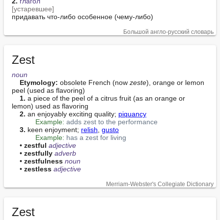
2.
глагол
[устаревшее]
придавать что-либо особенное (чему-либо)
Большой англо-русский словарь
Zest
noun
Etymology:
 obsolete French (now 
zeste
), orange or lemon 
peel (used as flavoring)

1.
 a piece of the peel of a citrus fruit (as an orange or 
lemon) used as flavoring

2.
 an enjoyably exciting quality; 
piquancy
Example:
adds zest to the performance
3.
 keen enjoyment; 
relish
, 
gusto
Example:
has a zest for living
    • 
zestful
adjective
    • 
zestfully
adverb
    • 
zestfulness
noun
    • 
zestless
adjective
Merriam-Webster's Collegiate Dictionary
Zest