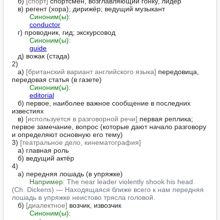
   б) 
[спорт]
 спортсмен, возглавляющий гонку, лидер

   в) регент (хора); дирижёр; ведущий музыкант

Синоним(ы):
conductor
   г) проводник, гид; экскурсовод

Синоним(ы):
guide
   д) вожак (стада)

2)

   а) 
[британский вариант английского языка]
 передовица, 
передовая статья (в газете)

Синоним(ы):
editorial
   б) первое, наиболее важное сообщение в последних 
известиях

   в) 
[используется в разговорной речи]
 первая реплика; 
первое замечание, вопрос (которые дают начало разговору 
и определяют основную его тему)

3) 
[театральное дело, кинематография]
   а) главная роль

   б) ведущий актёр

4)

   а) передняя лошадь (в упряжке)

Например:
The near leader violently shook his head. 
(Ch. Dickens) — Находящаяся ближе всего к нам передняя 
лошадь в упряжке неистово трясла головой.
   б) 
[диалектное]
 возчик, извозчик

Синоним(ы):