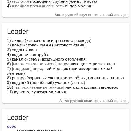
3) 
геология
 проводник, спутник (жилы, пласта)

4) 
швейная промышленность
 лидер молнии
Англо-русский научно-технический словарь
Leader
1) лидер (искрового или грозового разряда)

2) предчистовой ручей (чистового стана)

3) ходовой винт

4) водосточная труба

5) канал системы воздушного отопления

6) 
[множественное число]
 направляющие стрелы копра

7) 
[геодезия]
 передний мерщик (при измерении линий 
лентами)

8) ракорд (зарядный участок киноплёнки, киноленты, ленты)

9) ведущий (нерабочий) участок (ленты)

10) 
[вычислительная техника]
 начало массива; заголовок

11) пунктир, пунктирная линия
Англо-русский политехнический словарь
Leader
noun
1.
 something that leads: as
