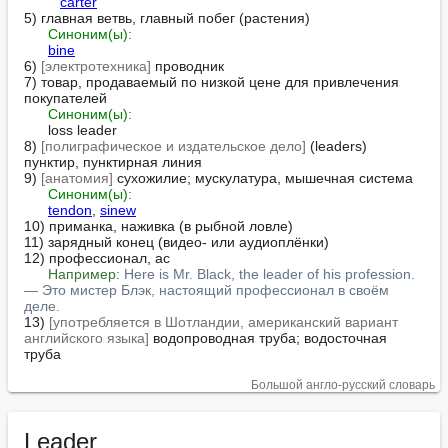
carter
5) главная ветвь, главный побег (растения)

Синоним(ы):
bine
6) 
[электротехника]
 проводник

7) товар, продаваемый по низкой цене для привлечения 
покупателей

Синоним(ы):
      loss leader

8) 
[полиграфическое и издательское дело]
 (leaders) 
пунктир, пунктирная линия

9) 
[анатомия]
 сухожилие; мускулатура, мышечная система

Синоним(ы):
tendon
, 
sinew
10) приманка, наживка (в рыбной ловле)

11) зарядный конец (видео- или аудиоплёнки)

12) профессионал, ас

Например:
Here is Mr. Black, the leader of his profession. 
— Это мистер Блэк, настоящий профессионал в своём 
деле.
13) 
[употребляется в Шотландии, американский вариант 
английского языка]
 водопроводная труба; водосточная 
труба
Большой англо-русский словарь
Leader