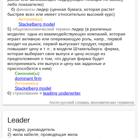
либо показателю)

   б) 
финансы
 лидер (ценная бумага, которая растет 
быстрее всех или имеет относительно высокий курс)

Антоним(ы):
Stackelberg model
5) 
общеэкономический термин
 лидер (в различных 
моделях: одна из взаимодействующих компаний, которая 
играет активную или опережающую роль, напр., первой 
входит на рынок, первой выпускает продукт, первой 
повышает цену и т. п.; в модели Штакельберга: фирма, 
которая выбирает свои выпуск и цену исходя из 
предположения о том, что другая фирма будет 
воспринимать эти выпуск и цену как заданные и 
приспособится к ним)

Синоним(ы):
dominant firm
Антоним(ы):
Stackelberg model
6) 
страхование
 = 
leading underwriter
Англо-русский словарь экономических терминов
Leader
1) лидер; руководитель

2) жила кабеля; проводящая жила
