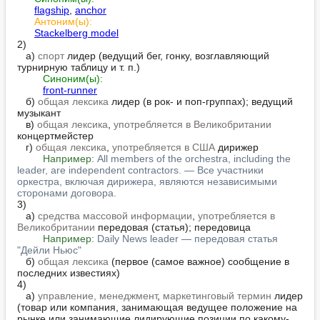
flagship
, 
anchor
Антоним(ы):
Stackelberg model
2)

   а) 
спорт
 лидер (ведущий бег, гонку, возглавляющий 
турнирную таблицу и т. п.)

Синоним(ы):
front-runner
   б) 
общая лексика
 лидер (в рок- и поп-группах); ведущий 
музыкант

   в) 
общая лексика
, 
употребляется в Великобритании
концертмейстер

   г) 
общая лексика
, 
употребляется в США
 дирижер

Например:
All members of the orchestra, including the 
leader, are independent contractors. — Все участники 
оркестра, включая дирижера, являются независимыми 
сторонами договора.
3)

   а) 
средства массовой информации
, 
употребляется в 
Великобритании
 передовая (статья); передовица

Например:
Daily News leader — передовая статья 
"Дейли Ньюс"
   б) 
общая лексика
 (первое (самое важное) сообщение в 
последних известиях)

4)

   а) 
управление, менеджмент
, 
маркетинговый термин
 лидер 
(товар или компания, занимающая ведущее положение на 
рынке или занимающие лидирующие позиции по какому-