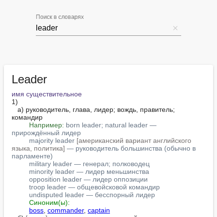
Поиск в словарях
Leader
имя существительное
1)

   а) руководитель, глава, лидер; вождь, правитель; 
командир

Например:
born leader; natural leader — 
прирождённый лидер
majority leader 
[американский вариант английского 
языка, политика]
 — руководитель большинства (обычно в 
парламенте)
military leader — генерал; полководец
minority leader — лидер меньшинства
opposition leader — лидер оппозиции
troop leader — общевойсковой командир
undisputed leader — бесспорный лидер
Синоним(ы):
boss
, 
commander
, 
captain