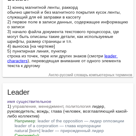
1) конец магнитной ленты, раккорд

обычно цветной и без магнитного покрытия кусок ленты, 
служащий для её заправки в кассету

2) первое поле в записи данных, содержащее информацию 
о записи

3) начало файла документа текстового процессора, где 
могут быть описаны такие детали, как используемые 
шрифты, размер страницы и т.п.

4) выноска [на чертеже]

5) пунктирная линия, пунктир

строка из точек, тире или других знаков (смотри 
leader 
characters
), переводящая внимание от одного элемента 
текста к другому
Англо-русский словарь компьютерных терминов
Leader
имя существительное
1) 
управление, менеджмент
, 
политология
 лидер, 
руководитель; вождь; глава (человек, возглавляющий какой-
либо коллектив)

Например:
leader of the opposition — лидер оппозиции
leader of a corporation — глава корпорации
natural [born] leader — прирожденный лидер
Синоним(ы):