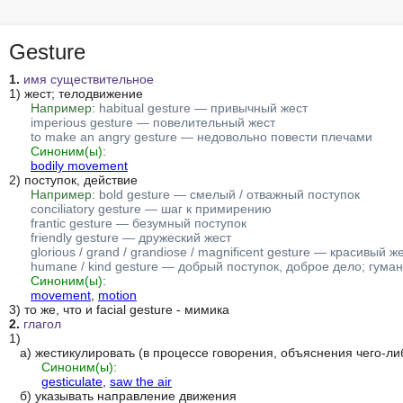
Gesture
1.
имя существительное
1) жест; телодвижение

Например:
habitual gesture — привычный жест
imperious gesture — повелительный жест
to make an angry gesture — недовольно повести плечами
Синоним(ы):
bodily movement
2) поступок, действие

Например:
bold gesture — смелый / отважный поступок
conciliatory gesture — шаг к примирению
frantic gesture — безумный поступок
friendly gesture — дружеский жест
glorious / grand / grandiose / magnificent gesture — красивый ж
humane / kind gesture — добрый поступок, доброе дело; гуман
Синоним(ы):
movement
, 
motion
2.
глагол
1)

   а) жестикулировать (в процессе говорения, объяснения чего-либо)

Синоним(ы):
gesticulate
, 
saw the air
   б) указывать направление движения
