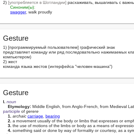
2) 
[употребляется в Шотландии]
 расхаживать, вышагивать с важн
Синоним(ы):
swagger
, walk proudly
Gesture
1) [программируемый пользователем] графический знак

представляет команду или ряд последовательно нажимаемых кла
компьютером)

2) жест

команда языка жестов (интерфейса "человек-машина")
Gesture
I. 
noun
Etymology:
 Middle English, from Anglo-French, from Medieval Lat
participle
 of 
gerere
1.
archaic
carriage
, 
bearing
2.
 a movement usually of the body or limbs that expresses or empha
3.
 the use of motions of the limbs or body as a means of expressio
4.
 something said or done by way of formality or courtesy, as a symbo