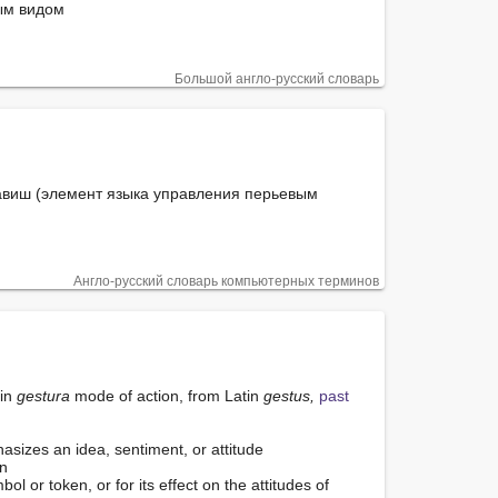
ым видом

Большой англо-русский словарь
виш (элемент языка управления перьевым 
Англо-русский словарь компьютерных терминов
in 
gestura
 mode of action, from Latin 
gestus,
past 
sizes an idea, sentiment, or attitude

n

l or token, or for its effect on the attitudes of 