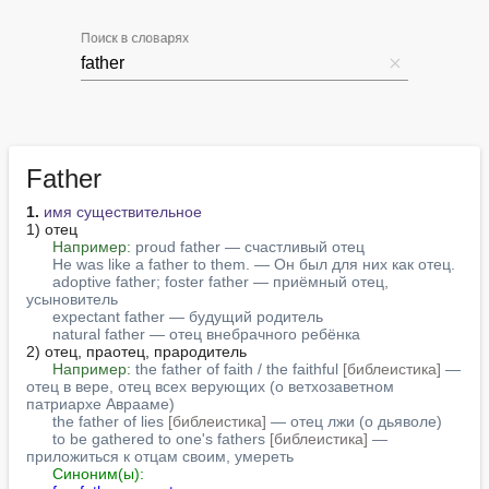
Поиск в словарях
Father
1.
имя существительное
1) отец

Например:
proud father — счастливый отец
He was like a father to them. — Он был для них как отец.
adoptive father; foster father — приёмный отец, 
усыновитель
expectant father — будущий родитель
natural father — отец внебрачного ребёнка
2) отец, праотец, прародитель

Например:
the father of faith / the faithful 
[библеистика]
 — 
отец в вере, отец всех верующих (о ветхозаветном 
патриархе Аврааме)
the father of lies 
[библеистика]
 — отец лжи (о дьяволе)
to be gathered to one's fathers 
[библеистика]
 — 
приложиться к отцам своим, умереть
Синоним(ы):