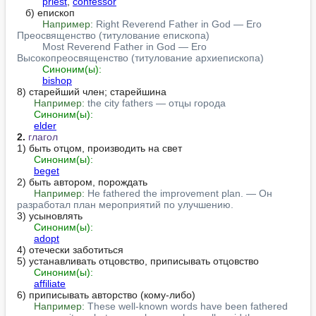
priest
, 
confessor
   б) епископ

Например:
Right Reverend Father in God — Его 
Преосвященство (титулование епископа)
Most Reverend Father in God — Его 
Высокопреосвященство (титулование архиепископа)
Синоним(ы):
bishop
8) старейший член; старейшина

Например:
the city fathers — отцы города
Синоним(ы):
elder
2.
глагол
1) быть отцом, производить на свет

Синоним(ы):
beget
2) быть автором, порождать

Например:
He fathered the improvement plan. — Он 
разработал план мероприятий по улучшению.
3) усыновлять

Синоним(ы):
adopt
4) отечески заботиться

5) устанавливать отцовство, приписывать отцовство

Синоним(ы):
affiliate
6) приписывать авторство (кому-либо)

Например:
These well-known words have been fathered 