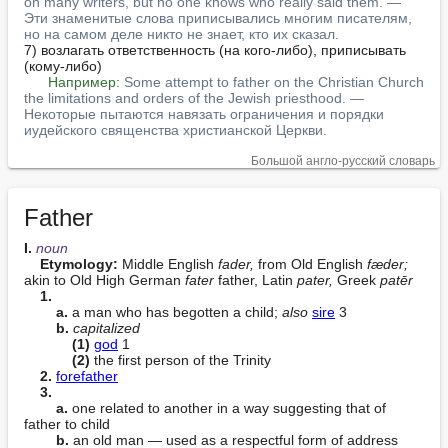
on many writers, but no one knows who really said them. — 
Эти знаменитые слова приписывались многим писателям, 
но на самом деле никто не знает, кто их сказал.
7) возлагать ответственность (на кого-либо), приписывать 
(кому-либо)

Например:
Some attempt to father on the Christian Church 
the limitations and orders of the Jewish priesthood. — 
Некоторые пытаются навязать ограничения и порядки 
иудейского священства христианской Церкви.
Большой англо-русский словарь
Father
I. 
noun
Etymology:
 Middle English 
fader,
 from Old English 
fæder;
akin to Old High German 
fater
 father, Latin 
pater,
 Greek 
patēr
1.
a.
 a man who has begotten a child; 
also
sire
 3

b.
capitalized
(1)
god
 1

(2)
 the first person of the Trinity

2.
forefather
3.
a.
 one related to another in a way suggesting that of 
father to child

b.
 an old man — used as a respectful form of address
