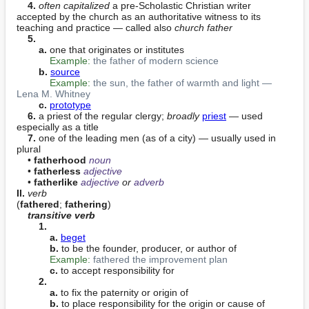
4.
often capitalized
 a pre-Scholastic Christian writer 
accepted by the church as an authoritative witness to its 
teaching and practice — called also 
church father
5.
a.
 one that originates or institutes

Example:
the father of modern science
b.
source
Example:
the sun, the father of warmth and light — 
Lena M. Whitney
c.
prototype
6.
 a priest of the regular clergy; 
broadly
priest
 — used 
especially as a title

7.
 one of the leading men (as of a city) — usually used in 
plural

    • 
fatherhood
noun
    • 
fatherless
adjective
    • 
fatherlike
adjective
 or 
adverb
II. 
verb
(
fathered
; 
fathering
)

transitive verb
1.
a.
beget
b.
 to be the founder, producer, or author of

Example:
fathered the improvement plan
c.
 to accept responsibility for

2.
a.
 to fix the paternity or origin of

b.
 to place responsibility for the origin or cause of
