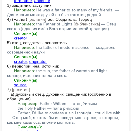
forefather
, 
ancestor
3) защитник, заступник

Например:
He was a father to so many of my friends. — 
Для многих моих друзей он был как отец родной.
4) (Father) 
[религия]
 Бог, Создатель, Творец

Например:
the Father of Lights 
[библеистика]
 — Отец 
светов (одно из имён Бога в христианской традиции)
Синоним(ы):
creator
5) отец, создатель, основатель

Например:
the father of modern science — создатель 
современной науки
Синоним(ы):
creator
, 
originator
6) первопричина, источник

Например:
the sun, the father of warmth and light — 
солнце, источник тепла и света
Синоним(ы):
source
7) 
[религия]
   а) духовный отец, духовник, священник (особенно в 
обращении)

Например:
Father William — отец Уильям
the Holy Father — папа римский
Father, I'd like to confess a sin I thought I could live with. 
— Отец мой, я хотел бы исповедаться в грехе, с которым, 
как мне казалось, вполне мог жить.
Синоним(ы):