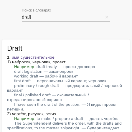
Поиск в словарях
Draft
1.
имя существительное
1) набросок, черновик, проект

Например:
draft treaty — проект договора
draft legislation — законопроект
working draft — рабочий вариант
first draft — первоначальный вариант, черновик
preliminary / rough draft — предварительный / черновой 
вариант
final / polished draft — окончательный / 
отредактированный вариант
I have seen the draft of the petition. — Я видел проект 
петиции.
2) чертёж, рисунок, эскиз

Например:
to make / prepare a draft — делать чертёж
The Superintendent delivers the order, with the drafts and 
specifications, to the master shipwright. — Суперинтендант 