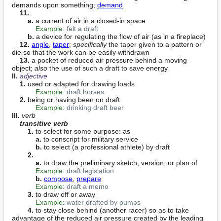
demands upon something; 
demand
11.
a.
 a current of air in a closed-in space

Example:
felt a draft
b.
 a device for regulating the flow of air (as in a fireplace)

12.
angle
, 
taper
; 
specifically
 the taper given to a pattern or 
die so that the work can be easily withdrawn

13.
 a pocket of reduced air pressure behind a moving 
object; 
also
II. 
adjective
1.
 used or adapted for drawing loads

Example:
draft horses
2.
 being or having been on draft

Example:
drinking draft beer
III. 
verb
transitive verb
1.
 to select for some purpose: as

a.
 to conscript for military service

b.
 to select (a professional athlete) by draft

2.
a.
 to draw the preliminary sketch, version, or plan of

Example:
draft legislation
b.
compose
, 
prepare
Example:
draft a memo
3.
 to draw off or away

Example:
water drafted by pumps
4.
 to stay close behind (another racer) so as to take 
advantage of the reduced air pressure created by the leading 