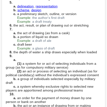
5.
a.
delineation
, 
representation
b.
scheme
, 
design
c.
 a preliminary sketch, outline, or version

Example:
the author's first draft
Example:
a draft treaty
6.
 the act, result, or plan of drawing out or stretching

7.
a.
 the act of drawing (as from a cask)

b.
 a portion of liquid so drawn

Example:
a draft of ale
c.
 draft beer

Example:
a glass of draft
8.
 the depth of water a ship draws especially when loaded

9.
a.
(1)
 a system for or act of selecting individuals from a 
group (as for compulsory military service)

(2)
 an act or process of selecting an individual (as for 
political candidacy) without the individual's expressed consent

b.
 a group of individuals selected especially by military 
draft

c.
 a system whereby exclusive rights to selected new 
players are apportioned among professional teams

10.
a.
 an order for the payment of money drawn by one 
person or bank on another

b.
 the act or an instance of drawing from or making 