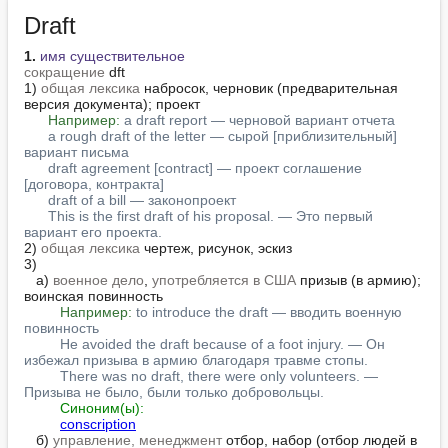
Draft
1.
имя существительное
сокращение
 dft

1) 
общая лексика
 набросок, черновик (предварительная 
версия документа); проект

Например:
a draft report — черновой вариант отчета
a rough draft of the letter — сырой [приблизительный] 
вариант письма
draft agreement [contract] — проект соглашение 
[договора, контракта]
draft of a bill — законопроект
This is the first draft of his proposal. — Это первый 
вариант его проекта.
2) 
общая лексика
 чертеж, рисунок, эскиз

3)

   а) 
военное дело
, 
употребляется в США
 призыв (в армию); 
воинская повинность

Например:
to introduce the draft — вводить военную 
повинность
He avoided the draft because of a foot injury. — Он 
избежал призыва в армию благодаря травме стопы.
There was no draft, there were only volunteers. — 
Призыва не было, были только добровольцы.
Синоним(ы):
conscription
   б) 
управление, менеджмент
 отбор, набор (отбор людей в 