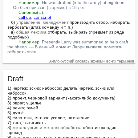
Например:
He was drafted (into the army) at eighteen. 
— Он был призван (в армию) в 18 лет.
Синоним(ы):
call up
, 
conscript
   б) 
управление, менеджмент
 производить отбор, набирать, 
вербовать (штат, команду и т. п.)

   в) 
общая лексика
 отбирать, выбирать (предмет из ряда 
подобных)

Например:
Presently Larry was summoned to help draft 
the sheep. — В данный момент Ларри вызвали помогать 
отбирать овец.
Англо-русский словарь экономических терминов
Draft
1) чертёж; эскиз; набросок; делать чертёж, эскиз или 
набросок

2) проект, черновой вариант (какого-либо документа)

3) овраг; ущелье

4) речка; ручей

5) дутьё

6) сила тяги, тяговое усилие; натяжение

7) тяга; вытягивать

8) 
металлургия и металлообработка
 обжатие за один 
проход

9) 
экономика
 чек; счёт; платёжное поручение; тратта
