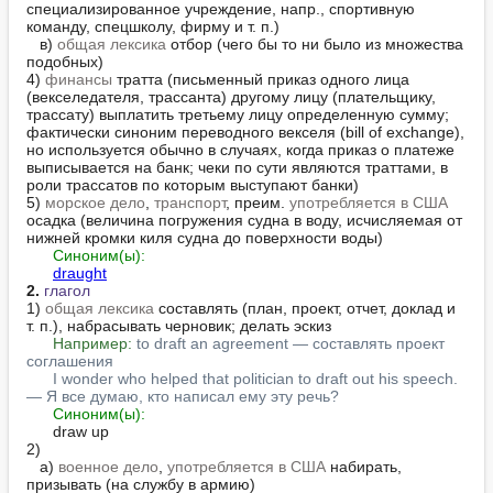
специализированное учреждение, напр., спортивную 
команду, спецшколу, фирму и т. п.)

   в) 
общая лексика
 отбор (чего бы то ни было из множества 
подобных)

4) 
финансы
 тратта (письменный приказ одного лица 
(векселедателя, трассанта) другому лицу (плательщику, 
трассату) выплатить третьему лицу определенную сумму; 
фактически синоним переводного векселя (bill of exchange), 
но используется обычно в случаях, когда приказ о платеже 
выписывается на банк; чеки по сути являются траттами, в 
роли трассатов по которым выступают банки)

5) 
морское дело
, 
транспорт
, преим. 
употребляется в США
осадка (величина погружения судна в воду, исчисляемая от 
нижней кромки киля судна до поверхности воды)

Синоним(ы):
draught
2.
глагол
1) 
общая лексика
 составлять (план, проект, отчет, доклад и 
т. п.), набрасывать черновик; делать эскиз

Например:
to draft an agreement — составлять проект 
соглашения
I wonder who helped that politician to draft out his speech. 
— Я все думаю, кто написал ему эту речь?
Синоним(ы):
      draw up

2)

   а) 
военное дело
, 
употребляется в США
 набирать, 
призывать (на службу в армию)
