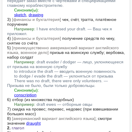
передает заказ вместе с чертежами и спецификациями 
главному кораблестроителю.
Синоним(ы):
sketch
, 
drawing
3) 
[финансы и бухгалтерия]
 чек, счёт, тратта, платёжное 
поручение

Например:
I have enclosed your draft. — Ваш чек я 
приложил.
4) 
[финансы и бухгалтерия]
 получение средств по чеку, 
снятие со счёта

5) 
[преимущественно американский вариант английского 
языка, военное дело]
 призыв на воинскую службу; вербовка, 
набор солдат

Например:
draft evader / dodger — лицо, уклоняющееся 
от призыва на военную службу
to introduce the draft — вводить военную повинность
to dodge / evade the draft — уклоняться от призыва
There was no draft, there were only volunteers. — 
Призыва не было, были только добровольцы.
Синоним(ы):
conscription
6) отбор (из множества подобных)

Например:
draft ewes — отборные овцы
7) скидка на провес; перевес, недовес (при взвешивании 
больших масс)

8) 
[американский вариант английского языка]
; смотри 
значение 
draught
2.
глагол