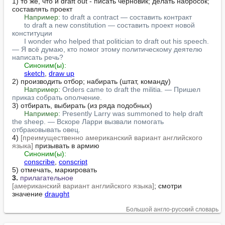
1) то же, что и draft out - писать черновик; делать набросок; 
составлять проект

Например:
to draft a contract — составить контракт
to draft a new constitution — составить проект новой 
конституции
I wonder who helped that politician to draft out his speech. 
— Я всё думаю, кто помог этому политическому деятелю 
написать речь?
Синоним(ы):
sketch
, 
draw up
2) производить отбор; набирать (штат, команду)

Например:
Orders came to draft the militia. — Пришел 
приказ собрать ополчение.
3) отбирать, выбирать (из ряда подобных)

Например:
Presently Larry was summoned to help draft 
the sheep. — Вскоре Ларри вызвали помогать 
отбраковывать овец.
4) 
[преимущественно американский вариант английского 
языка]
 призывать в армию

Синоним(ы):
conscribe
, 
conscript
3.
прилагательное
[американский вариант английского языка]
; смотри 
значение 
draught
Большой англо-русский словарь