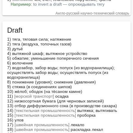
Например:
to invert a draft — опрокидывать тягу
Англо-русский научно-технический словарь
Draft
1) тяга, тяговая сила; натяжение

2) тяга (воздуха, топочных газов)

3) дутьё

4) вытяжной шкаф; вытяжное устройство

5) обжатие; уменьшение поперечного сечения

6) волочение

7) водозабор, забор воды; попуск (из водохранилища); 
осуществлять забор воды; осуществлять попуск (из 
водохранилища)

8) понижение (уровня); снижение (давления)

9) стяжка (в соединениях шипов)

10) жёлоб; ободок (на тёсаном камне)

11) 
[морской транспорт]
 осадка

12) низкосортная бумага (для черновых записей)

13) отбор диффузионного сока (в производстве сахара)

14) 
[текстильная промышленность]
 вытяжка; вытягивать

15) 
[текстильная промышленность]
 проборка

16) улов

17) 
[швейная промышленность]
 лекало

18) 
[швейная промышленность]
 раскладка лекал
