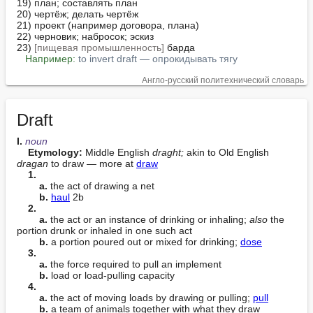
19) план; составлять план

20) чертёж; делать чертёж

21) проект (например договора, плана)

22) черновик; набросок; эскиз

23) 
[пищевая промышленность]
 барда

Например:
to invert draft — опрокидывать тягу
Англо-русский политехнический словарь
Draft
I. 
noun
Etymology:
 Middle English 
draght;
 akin to Old English 
dragan
 to draw — more at 
draw
1.
a.
 the act of drawing a net

b.
haul
 2b

2.
a.
 the act or an instance of drinking or inhaling; 
also
 the 
portion drunk or inhaled in one such act

b.
 a portion poured out or mixed for drinking; 
dose
3.
a.
 the force required to pull an implement

b.
 load or load-pulling capacity

4.
a.
 the act of moving loads by drawing or pulling; 
pull
b.
 a team of animals together with what they draw
