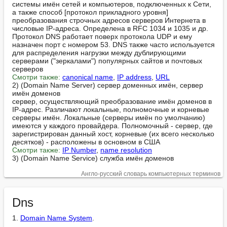
системы имён сетей и компьютеров, подключенных к Сети, 
а также способ [протокол прикладного уровня] 
преобразования строчных адресов серверов Интернета в 
числовые IP-адреса. Определена в RFC 1034 и 1035 и др. 
Протокол DNS работает поверх протокола UDP и ему 
назначен порт с номером 53. DNS также часто используется 
для распределения нагрузки между дублирующими 
серверами ("зеркалами") популярных сайтов и почтовых 
Смотри также:
canonical name
, 
IP address
, 
URL
2) (Domain Name Server) сервер доменных имён, сервер 
имён доменов

сервер, осуществляющий преобразование имён доменов в 
IP-адрес. Различают локальные, полномочные и корневые 
серверы имён. Локальные (серверы имён по умолчанию) 
имеются у каждого провайдера. Полномочный - сервер, где 
зарегистрирован данный хост, корневые (их всего несколько 
Смотри также:
IP Number
, 
name resolution
3) (Domain Name Service) служба имён доменов
Англо-русский словарь компьютерных терминов
Dns
1. 
Domain Name System
.
