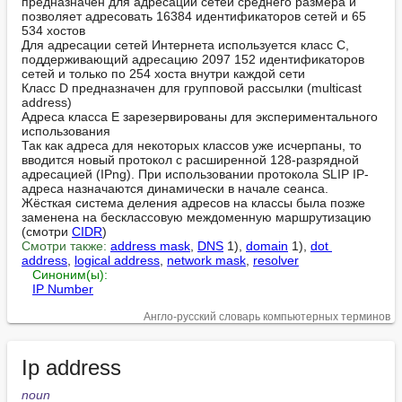
предназначен для адресации сетей среднего размера и 
позволяет адресовать 16384 идентификаторов сетей и 65 
534 хостов

Для адресации сетей Интернета используется класс C, 
поддерживающий адресацию 2097 152 идентификаторов 
сетей и только по 254 хоста внутри каждой сети

Класс D предназначен для групповой рассылки (multicast 
address)

Адреса класса Е зарезервированы для экспериментального 
использования

Так как адреса для некоторых классов уже исчерпаны, то 
вводится новый протокол с расширенной 128-разрядной 
адресацией (IPng). При использовании протокола SLIP IP-
адреса назначаются динамически в начале сеанса. 
Жёсткая система деления адресов на классы была позже 
заменена на бесклассовую междоменную маршрутизацию 
(смотри 
CIDR
Смотри также:
address mask
, 
DNS
 1), 
domain
 1), 
dot 
address
, 
logical address
, 
network mask
, 
resolver
Синоним(ы):
IP Number
Англо-русский словарь компьютерных терминов
Ip address
noun