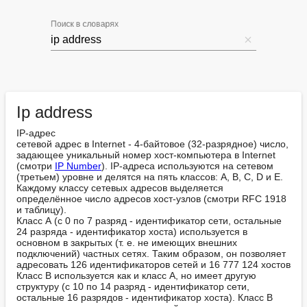
Поиск в словарях
Ip address
IP-адрес

сетевой адрес в Internet - 4-байтовое (32-разрядное) число, 
задающее уникальный номер хост-компьютера в Internet 
(смотри 
IP Number
). IP-адреса используются на сетевом 
(третьем) уровне и делятся на пять классов: A, B, C, D и E. 
Каждому классу сетевых адресов выделяется 
определённое число адресов хост-узлов (смотри RFC 1918 
и таблицу).

Класс А (с 0 по 7 разряд - идентификатор сети, остальные 
24 разряда - идентификатор хоста) используется в 
основном в закрытых (т. е. не имеющих внешних 
подключений) частных сетях. Таким образом, он позволяет 
адресовать 126 идентификаторов сетей и 16 777 124 хостов

Класс B используется как и класс А, но имеет другую 
структуру (с 10 по 14 разряд - идентификатор сети, 
остальные 16 разрядов - идентификатор хоста). Класс B 