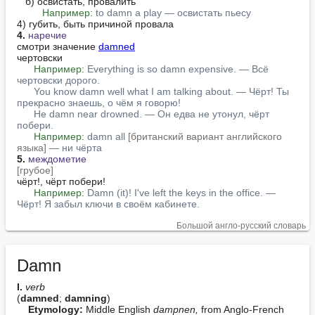
   б) освистать, провалить

Например:
to damn a play — освистать пьесу
4.
наречие
смотри значение 
damned
чертовски

Например:
Everything is so damn expensive. — Всё 
чертовски дорого.
You know damn well what I am talking about. — Чёрт! Ты 
прекрасно знаешь, о чём я говорю!
He damn near drowned. — Он едва не утонул, чёрт 
побери.
Например:
damn all 
[британский вариант английского 
языка]
 — ни чёрта
5.
междометие
[грубое]
чёрт!, чёрт побери!

Например:
Damn (it)! I've left the keys in the office. — 
Чёрт! Я забыл ключи в своём кабинете.
Большой англо-русский словарь
Damn
I. 
verb
(
damned
; 
damning
)

Etymology:
 Middle English 
dampnen,
 from Anglo-French 