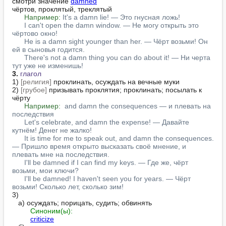
смотри значение 
damned
чёртов, проклятый, треклятый

Например:
It's a damn lie! — Это гнусная ложь!
I can't open the damn window. — Не могу открыть это 
чёртово окно!
He is a damn sight younger than her. — Чёрт возьми! Он 
ей в сыновья годится.
There's not a damn thing you can do about it! — Ни черта 
тут уже не изменишь!
3.
глагол
1) 
[религия]
 проклинать, осуждать на вечные муки

2) 
[грубое]
 призывать проклятия; проклинать; посылать к 
чёрту

Например:
 and damn the consequences — и плевать на 
последствия
Let's celebrate, and damn the expense! — Давайте 
кутнём! Денег не жалко!
It is time for me to speak out, and damn the consequences. 
— Пришло время открыто высказать своё мнение, и 
плевать мне на последствия.
I'll be damned if I can find my keys. — Где же, чёрт 
возьми, мои ключи?
I'll be damned! I haven't seen you for years. — Чёрт 
возьми! Сколько лет, сколько зим!
3)

   а) осуждать; порицать, судить; обвинять

Синоним(ы):
criticize