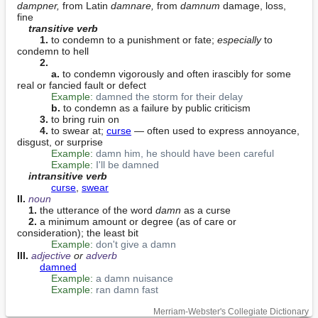
dampner,
 from Latin 
damnare,
 from 
damnum
 damage, loss, 
fine

transitive verb
1.
 to condemn to a punishment or fate; 
especially
 to 
condemn to hell

2.
a.
 to condemn vigorously and often irascibly for some 
real or fancied fault or defect

Example:
damned the storm for their delay
b.
 to condemn as a failure by public criticism

3.
 to bring ruin on

4.
 to swear at; 
curse
 — often used to express annoyance, 
disgust, or surprise

Example:
damn him, he should have been careful
Example:
I'll be damned
intransitive verb
curse
, 
swear
II. 
noun
1.
 the utterance of the word 
damn
 as a curse

2.
 a minimum amount or degree (as of care or 
consideration); the least bit

Example:
don't give a damn
III. 
adjective
 or 
adverb
damned
Example:
a damn nuisance
Example:
ran damn fast
Merriam-Webster's Collegiate Dictionary