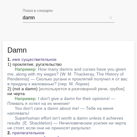
Поиск в словарях
Damn
1.
имя существительное
1) проклятие; ругательство

Например:
How many damns and curses have you given 
me, along with my wages? (W. M. Thackeray, The History of 
Pendennis) — Сколько ругани и проклятий получил я от вас 
в придачу к жалованью? (пер. М. Лорие)
2) (not a damn) 
[используется в разговорной речи, грубое]
ни черта

Например:
I don't give a damn for their opinions! — 
Плевать я хотел на их мнение!
You don't care a damn about me! — Тебе на меня 
наплевать!
Superhuman effort isn't worth a damn unless it achieves 
results. (E. Shackleton) — Нечеловеческие усилия ни черта 
не стоят, если они не приносят результат.
2.
прилагательное