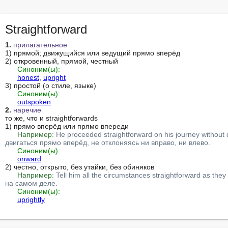
Straightforward
1.
прилагательное
1) прямой; движущийся или ведущий прямо вперёд

2) откровенный, прямой, честный

Синоним(ы):
honest
, 
upright
3) простой (о стиле, языке)

Синоним(ы):
outspoken
2.
наречие
то же, что и straightforwards

1) прямо вперёд или прямо впереди

Например:
He proceeded straightforward on his journey without d
двигаться прямо вперёд, не отклоняясь ни вправо, ни влево.
Синоним(ы):
onward
2) честно, открыто, без утайки, без обиняков

Например:
Tell him all the circumstances straightforward as t
на самом деле.
Синоним(ы):
uprightly