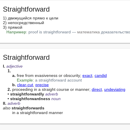
Straightforward
1) движущийся прямо к цели

2) непосредственный

3) прямой

Например:
proof is straightforward — 
математика
 доказательств
Straightforward
I. 
adjective
1.
a.
 free from evasiveness or obscurity; 
exact
, 
candid
Example:
a straightforward account
b.
clear-cut
, 
precise
2.
 proceeding in a straight course or manner; 
direct
, 
undeviating
    • 
straightforwardly
adverb
    • 
straightforwardness
noun
II. 
adverb
also
straightforwards
        in a straightforward manner