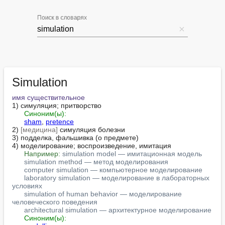
Поиск в словарях
Simulation
имя существительное
1) симуляция; притворство

Синоним(ы):
sham
, 
pretence
2) 
[медицина]
 симуляция болезни

3) подделка, фальшивка (о предмете)

4) моделирование; воспроизведение, имитация

Например:
simulation model — имитационная модель
simulation method — метод моделирования
computer simulation — компьютерное моделирование
laboratory simulation — моделирование в лабораторных 
условиях
simulation of human behavior — моделирование 
человеческого поведения
architectural simulation — архитектурное моделирование
Синоним(ы):