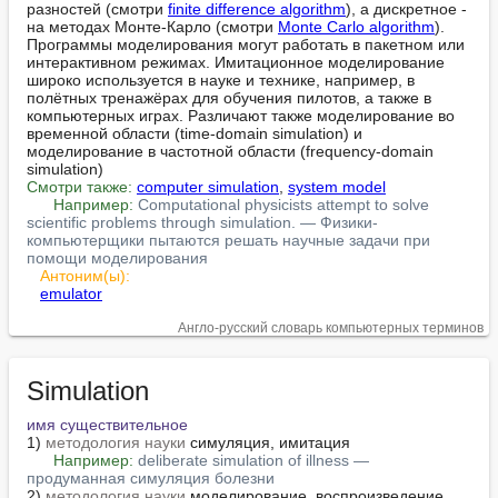
разностей (смотри 
finite difference algorithm
), а дискретное - 
на методах Монте-Карло (смотри 
Monte Carlo algorithm
). 
Программы моделирования могут работать в пакетном или 
интерактивном режимах. Имитационное моделирование 
широко используется в науке и технике, например, в 
полётных тренажёрах для обучения пилотов, а также в 
компьютерных играх. Различают также моделирование во 
временной области (time-domain simulation) и 
моделирование в частотной области (frequency-domain 
Смотри также:
computer simulation
, 
system model
Например:
Computational physicists attempt to solve 
scientific problems through simulation. — Физики-
компьютерщики пытаются решать научные задачи при 
помощи моделирования
Антоним(ы):
emulator
Англо-русский словарь компьютерных терминов
Simulation
имя существительное
1) 
методология науки
 симуляция, имитация

Например:
deliberate simulation of illness — 
продуманная симуляция болезни
2) 
методология науки
 моделирование, воспроизведение 