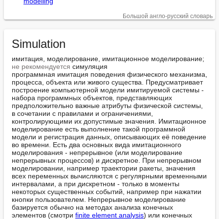
modelling
Большой англо-русский словарь
Simulation
имитация, моделирование, имитационное моделирование; 
не рекомендуется
 симуляция

программная имитация поведения физического механизма, 
процесса, объекта или живого существа. Предусматривает 
построение компьютерной модели имитируемой системы - 
набора программных объектов, представляющих 
предположительно важные атрибуты физической системы, 
в сочетании с правилами и ограничениями, 
контролирующими их допустимые значения. Имитационное 
моделирование есть выполнение такой программной 
модели и регистрация данных, описывающих её поведение 
во времени. Есть два основных вида имитационного 
моделирования - непрерывное (или моделирование 
непрерывных процессов) и дискретное. При непрерывном 
моделировании, например траектории ракеты, значения 
всех переменных вычисляются с регулярными временными 
интервалами, а при дискретном - только в моменты 
некоторых существенных событий, например при нажатии 
кнопки пользователем. Непрерывное моделирование 
базируется обычно на методах анализа конечных 
элементов (смотри 
finite element analysis
) или конечных 