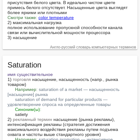
присутствия белого цвета. В идеально чистом цвете 
примесь белого отсутствует. Насыщенные цвета выглядят 
Смотри также:
color temperature
2) максимальная нагрузка

полное использование пропускной способности канала 
связи или вычислительной мощности процессора

3) насыщение
Англо-русский словарь компьютерных терминов
Saturation
имя существительное
1) 
торговля
 насыщение, насыщенность (напр., рынка 
товаром)

Например:
saturation of a market — насыщенность 
[насыщение] рынка
saturation of demand for particular products — 
удовлетворение спроса на определенные товары
Синоним(ы):
      satiety

2) 
рекламный термин
 насыщение (рынка рекламы), 
интенсификация рекламы (стратегия достижения 
максимального воздействия рекламы путем подъема 
охвата и частоты выше стандартного уровня)

Например:
saturation promotion — интенсивное 