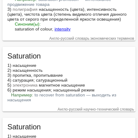
продвижение товара
3) 
полиграфия
 насыщенность (цвета), интенсивность 
(цвета), чистота цвета (степень видимого отличия данного 
цвета от серого при определенной яркости освещения)

Синоним(ы):
      saturation of colour, 
intensity
Англо-русский словарь экономических терминов
Saturation
1) насыщение

2) насыщенность

3) пропитка, пропитывание

4) сатурация; сатурационный

5) 
электроника
 магнитное насыщение

6) режим насыщения; насыщенный режим

Например:
to recover from saturation — выходить из 
насыщения
Англо-русский научно-технический словарь
Saturation
1) насыщение
