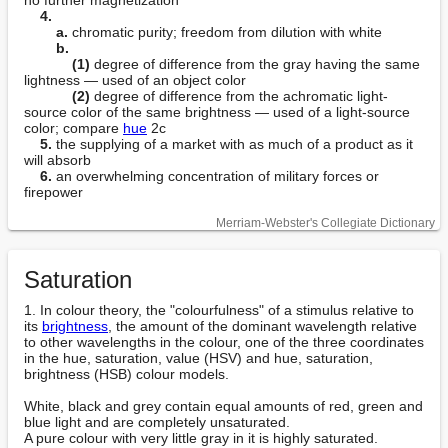
4.
a.
 chromatic purity; freedom from dilution with white

b.
(1)
 degree of difference from the gray having the same 
lightness — used of an object color

(2)
 degree of difference from the achromatic light-
source color of the same brightness — used of a light-source 
color; compare 
hue
 2c

5.
 the supplying of a market with as much of a product as it 
will absorb

6.
 an overwhelming concentration of military forces or 
firepower
Merriam-Webster's Collegiate Dictionary
Saturation
1. In colour theory, the "colourfulness" of a stimulus relative to 
its 
brightness
, the amount of the dominant wavelength relative 
to other wavelengths in the colour, one of the three coordinates 
in the hue, saturation, value (HSV) and hue, saturation, 
brightness (HSB) colour models.

White, black and grey contain equal amounts of red, green and 
blue light and are completely unsaturated.

A pure colour with very little gray in it is highly saturated.
