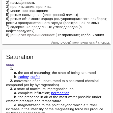
2) насыщенность

3) пропитывание; пропитка

4) магнитное насыщение

5) режим насыщения (электронной лампы)

6) режим объёмного заряда (полупроводникового прибора); 
режим пространственного заряда (электронной лампы)

7) содержание предельных углеводородов (в 
нефтепродуктах)

8) 
[пищевая промышленность]
 газирование; карбонизация
Англо-русский политехнический словарь
Saturation
noun
1.
a.
 the act of saturating; the state of being saturated

b.
satiety
, 
surfeit
2.
 conversion of an unsaturated to a saturated chemical 
compound (as by hydrogenation)

3.
 a state of maximum impregnation: as

a.
 complete infiltration; 
permeation
b.
 the presence in air of the most water possible under 
existent pressure and temperature

c.
 magnetization to the point beyond which a further 
increase in the intensity of the magnetizing force will produce 
no further magnetization
