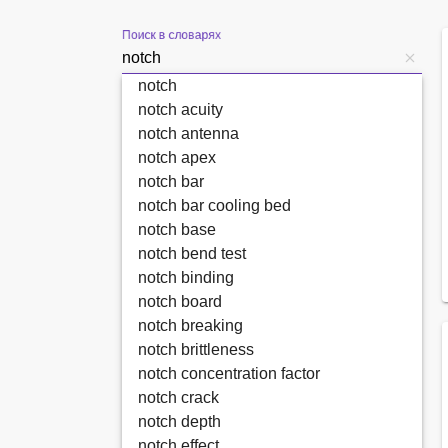
Поиск в словарях
notch
notch acuity
notch antenna
notch apex
notch bar
notch bar cooling bed
notch base
notch bend test
notch binding
notch board
notch breaking
notch brittleness
notch concentration factor
notch crack
notch depth
notch effect