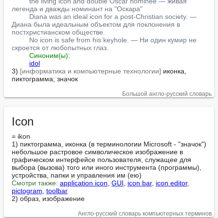
the living icon and double Oscar nominee — живая 
легенда и дважды номинант на "Оскара"
Diana was an ideal icon for a post-Christian society. — 
Диана была идеальным объектом для поклонения в 
постхристианском обществе.
No icon is safe from his keyhole. — Ни один кумир не 
скроется от любопытных глаз.
Синоним(ы):
idol
3) 
[информатика и компьютерные технологии]
 иконка, 
пиктограмма; значок
Большой англо-русский словарь
Icon
= ikon

1) пиктограмма, иконка (в терминологии Microsoft - "значок")

небольшое растровое символическое изображение в 
графическом интерфейсе пользователя, служащее для 
выбора (вызова) того или иного инструмента (программы), 
Смотри также:
application icon
, 
GUI
, 
icon bar
, 
icon editor
, 
pictogram
, 
toolbar
2) образ, изображение
Англо-русский словарь компьютерных терминов