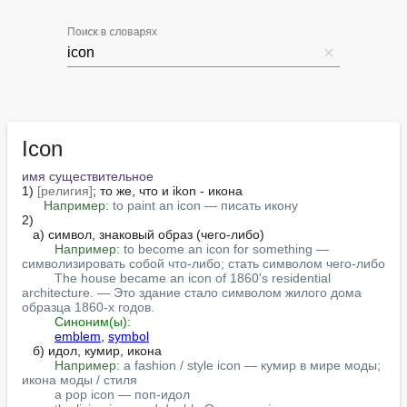
Поиск в словарях
Icon
имя существительное
1) 
[религия]
; то же, что и ikon - икона

Например:
to paint an icon — писать икону
2)

   а) символ, знаковый образ (чего-либо)

Например:
to become an icon for something — 
символизировать собой что-либо; стать символом чего-либо
The house became an icon of 1860's residential 
architecture. — Это здание стало символом жилого дома 
образца 1860-х годов.
Синоним(ы):
emblem
, 
symbol
   б) идол, кумир, икона

Например:
a fashion / style icon — кумир в мире моды; 
икона моды / стиля
a pop icon — поп-идол