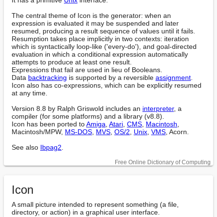
The central theme of Icon is the generator: when an 
expression is evaluated it may be suspended and later 
resumed, producing a result sequence of values until it fails.

Resumption takes place implicitly in two contexts: iteration 
which is syntactically loop-like ('every-do'), and goal-directed 
evaluation in which a conditional expression automatically 
attempts to produce at least one result.

Expressions that fail are used in lieu of Booleans.

Data 
backtracking
 is supported by a reversible 
assignment
.

Icon also has co-expressions, which can be explicitly resumed 
at any time.

Version 8.8 by Ralph Griswold includes an 
interpreter
, a 
compiler (for some platforms) and a library (v8.8).

Icon has been ported to 
Amiga
, 
Atari
, 
CMS
, 
Macintosh
, 
Macintosh/MPW, 
MS-DOS
, 
MVS
, 
OS/2
, 
Unix
, 
VMS
, Acorn.

See also 
Ibpag2
.
Free Online Dictionary of Computing
Icon
A small picture intended to represent something (a file, 
directory, or action) in a graphical user interface.
