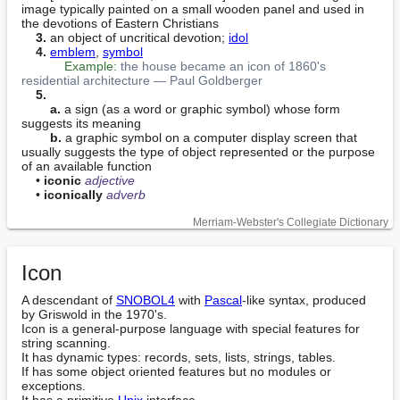
image typically painted on a small wooden panel and used in 
the devotions of Eastern Christians

3.
 an object of uncritical devotion; 
idol
4.
emblem
, 
symbol
Example:
the house became an icon of 1860's 
residential architecture — Paul Goldberger
5.
a.
 a sign (as a word or graphic symbol) whose form 
suggests its meaning

b.
 a graphic symbol on a computer display screen that 
usually suggests the type of object represented or the purpose 
of an available function

    • 
iconic
adjective
    • 
iconically
adverb
Merriam-Webster's Collegiate Dictionary
Icon
A descendant of 
SNOBOL4
 with 
Pascal
-like syntax, produced 
by Griswold in the 1970's.

Icon is a general-purpose language with special features for 
string scanning.

It has dynamic types: records, sets, lists, strings, tables.

If has some object oriented features but no modules or 
exceptions.

It has a primitive 
Unix
 interface.
