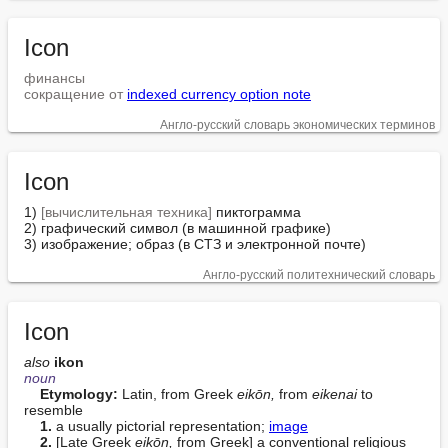
Icon
финансы
сокращение от
indexed currency option note
Англо-русский словарь экономических терминов
Icon
1) 
[вычислительная техника]
 пиктограмма

2) графический символ (в машинной графике)

3) изображение; образ (в СТЗ и электронной почте)
Англо-русский политехнический словарь
Icon
also
ikon
noun
Etymology:
 Latin, from Greek 
eikōn,
 from 
eikenai
 to 
resemble

1.
 a usually pictorial representation; 
image
2.
 [Late Greek 
eikōn,
 from Greek] a conventional religious 