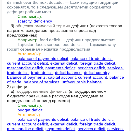
diminish over the next decade. — Если текущие тенденции 
сохранятся, то в следующем десятилетии сохранится 
дефицит рабочих мест.
Синоним(ы):
scarcity
, 
deficiency
   б) 
общеэкономический термин
 дефицит (нехватка товара 
на рынке вследствие превышения спроса над 
предложением)

Например:
food deficit — дефицит продовольствия
Tajikistan faces serious food deficit. — Таджикистану 
грозит серьезная нехватка продовольствия.
Антоним(ы):
balance of payments deficit
, 
balance of trade deficit
, 
current account deficit
, 
external deficit
, 
foreign trade deficit
, 
merchandise deficit
, 
payments deficit
, 
services deficit
, 
services 
trade deficit
, 
trade deficit
, 
deficit balance
, 
deficit country
, 
balance of payments
, 
capital account
, 
current account
, 
balance 
of trade
, 
balance of services
, 
unfavourable balance
2) дефицит

   а) 
государственные финансы
 (в государственном 
бюджете: превышение расходов над доходами за 
определенный период времени)

Синоним(ы):
budget deficit
Антоним(ы):
balance of payments deficit
, 
balance of trade deficit
, 
current account deficit
, 
external deficit
, 
foreign trade deficit
, 
merchandise deficit
, 
payments deficit
, 
services deficit
, 
services 