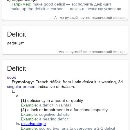
Например:
make good deficit — восполнить дефицит
make up the deficit in carbon — покрыть нехватку углевода
Англо-русский научно-технический словарь
Deficit
дефицит
Англо-русский политехнический словарь
Deficit
noun
Etymology:
 French 
déficit,
 from Latin 
deficit
 it is wanting, 3d 
singular
present
 indicative of 
deficere
1.
a.
(1)
 deficiency in amount or quality

Example:
a deficit in rainfall
(2)
 a lack or impairment in a functional capacity

Example:
cognitive deficits
Example:
a hearing deficit
b.
disadvantage
Example:
scored two runs to overcome a 2-1 deficit