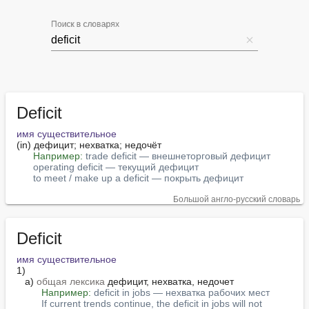
Поиск в словарях
Deficit
имя существительное
(in) дефицит; нехватка; недочёт

Например:
trade deficit — внешнеторговый дефицит
operating deficit — текущий дефицит
to meet / make up a deficit — покрыть дефицит
Большой англо-русский словарь
Deficit
имя существительное
1)

   а) 
общая лексика
 дефицит, нехватка, недочет

Например:
deficit in jobs — нехватка рабочих мест
If current trends continue, the deficit in jobs will not 