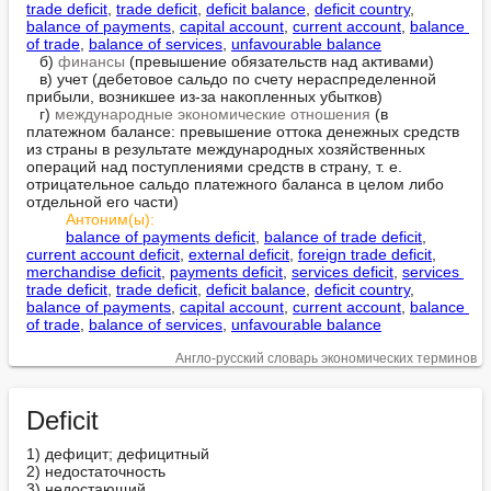
trade deficit
, 
trade deficit
, 
deficit balance
, 
deficit country
, 
balance of payments
, 
capital account
, 
current account
, 
balance 
of trade
, 
balance of services
, 
unfavourable balance
   б) 
финансы
 (превышение обязательств над активами)

   в) учет (дебетовое сальдо по счету нераспределенной 
прибыли, возникшее из-за накопленных убытков)

   г) 
международные экономические отношения
 (в 
платежном балансе: превышение оттока денежных средств 
из страны в результате международных хозяйственных 
операций над поступлениями средств в страну, т. е. 
отрицательное сальдо платежного баланса в целом либо 
отдельной его части)

Антоним(ы):
balance of payments deficit
, 
balance of trade deficit
, 
current account deficit
, 
external deficit
, 
foreign trade deficit
, 
merchandise deficit
, 
payments deficit
, 
services deficit
, 
services 
trade deficit
, 
trade deficit
, 
deficit balance
, 
deficit country
, 
balance of payments
, 
capital account
, 
current account
, 
balance 
of trade
, 
balance of services
, 
unfavourable balance
Англо-русский словарь экономических терминов
Deficit
1) дефицит; дефицитный

2) недостаточность

3) недостающий
