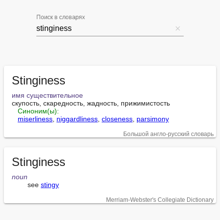
Поиск в словарях
Stinginess
имя существительное
скупость, скаредность, жадность, прижимистость

Синоним(ы):
miserliness
, 
niggardliness
, 
closeness
, 
parsimony
Большой англо-русский словарь
Stinginess
noun
        see 
stingy
Merriam-Webster's Collegiate Dictionary