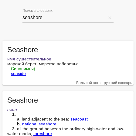
Поиск в словарях
Seashore
имя существительное
морской берег; морское побережье

Синоним(ы):
seaside
Большой англо-русский словарь
Seashore
noun
1.
a.
 land adjacent to the sea; 
seacoast
b.
national seashore
2.
 all the ground between the ordinary high-water and low-
water marks; 
foreshore