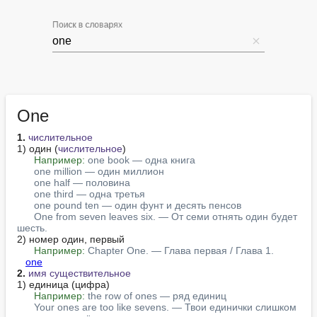
Поиск в словарях
One
1.
числительное
1) один (
числительное
)

Например:
one book — одна книга
one million — один миллион
one half — половина
one third — одна третья
one pound ten — один фунт и десять пенсов
One from seven leaves six. — От семи отнять один будет 
шесть.
2) номер один, первый

Например:
Chapter One. — Глава первая / Глава 1.
one
2.
имя существительное
1) единица (цифра)

Например:
the row of ones — ряд единиц
Your ones are too like sevens. — Твои единички слишком 