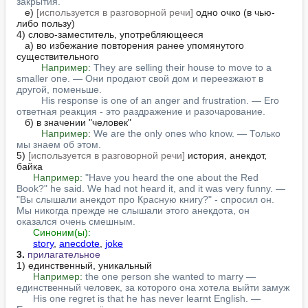
закрытия.
   е) 
[используется в разговорной речи]
 одно очко (в чью-
либо пользу)

4) слово-заместитель, употребляющееся

   а) во избежание повторения ранее упомянутого 
существительного

Например:
They are selling their house to move to a 
smaller one. — Они продают свой дом и переезжают в 
другой, поменьше.
His response is one of an anger and frustration. — Его 
ответная реакция - это раздражение и разочарование.
   б) в значении "человек"

Например:
We are the only ones who know. — Только 
мы знаем об этом.
5) 
[используется в разговорной речи]
 история, анекдот, 
байка

Например:
"Have you heard the one about the Red 
Book?" he said. We had not heard it, and it was very funny. — 
"Вы слышали анекдот про Красную книгу?" - спросил он. 
Мы никогда прежде не слышали этого анекдота, он 
оказался очень смешным.
Синоним(ы):
story
, 
anecdote
, 
joke
3.
прилагательное
1) единственный, уникальный

Например:
the one person she wanted to marry — 
единственный человек, за которого она хотела выйти замуж
His one regret is that he has never learnt English. — 