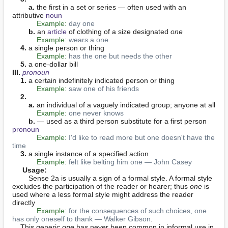
a.
 the first in a set or series — often used with an 
attributive 
noun
Example:
day one
b.
 an 
article
 of clothing of a size designated 
one
Example:
wears a one
4.
 a single person or thing

Example:
has the one but needs the other
5.
III. 
pronoun
1.
 a certain indefinitely indicated person or thing

Example:
saw one of his friends
2.
a.
 an individual of a vaguely indicated group; anyone at all

Example:
one never knows
b.
 — used as a third person substitute for a first person 
pronoun
Example:
I'd like to read more but one doesn't have the 
time
3.
 a single instance of a specified action

Example:
felt like belting him one — John Casey
 Usage:
        Sense 2a is usually a sign of a formal style. A formal style 
excludes the participation of the reader or hearer; thus 
one
 is 
used where a less formal style might address the reader 
directly

Example:
for the consequences of such choices, one 
has only oneself to thank — Walker Gibson
.

    This generic 
one
 has never been common in informal use in 