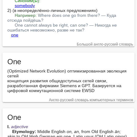
Синоним(ы):
somebody
2) (в неопределённо-личных предложениях)

Например:
Where does one go from there? — Куда 
отсюда пойдёшь?
One cannot always be right, can one? — Никогда не 
ошибаться невозможно, разве не так?
one
Большой англо-русский словарь
One
(Optimized Network Evolution) оптимизированная эволюция 
сетей

концепция развития общедоступных сетей связи, 
разработанная фирмами Siemens и GPT. Базируется на 
цифровой коммутационной системе EWSD
Англо-русский словарь компьютерных терминов
One
I. 
adjective
Etymology:
 Middle English 
on, an,
 from Old English 
ān;
akin to Old High German 
ein
 one, Latin 
unus
 (Old Latin 
oinos
), 