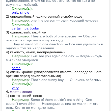
Единственное, о чём он жалеет, это то, что он так и не 
выучил английский.
Синоним(ы):
only
, 
single
2) определённый, единственный в своём роде

Например:
one fine person — один хороший человек
Синоним(ы):
certain
, 
particular
3) одинаковый, такой же

Например:
They are both of one species. — Оба они 
относятся к одному и тому же виду.
They all went off in one direction. — Все они удалились в 
одном и том же направлении.
4) какой-то, некий, неопределённый

Например:
I will see you again one day. — Когда-нибудь 
мы снова увидимся.
Синоним(ы):
some
5) очень, крайне (употребляется вместо неопределённого 
артикля перед прилагательными)

Например:
That's one funny boy. — Он очень забавный.
Синоним(ы):
very
4.
местоимение
1) кто-то, некий, некто

Например:
Some of them couldn't eat a thing. One 
couldn't even drink. — Некоторые из них не могли ничего 
есть. Кто-то не мог даже пить.