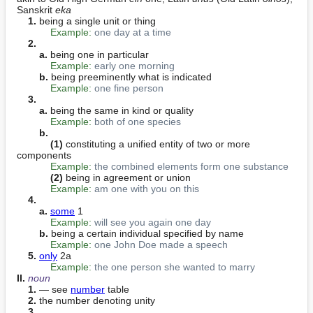
Sanskrit 
eka
1.
 being a single unit or thing

Example:
one day at a time
2.
a.
 being one in particular

Example:
early one morning
b.
 being preeminently what is indicated

Example:
one fine person
3.
a.
 being the same in kind or quality

Example:
both of one species
b.
(1)
 constituting a unified entity of two or more 
components

Example:
the combined elements form one substance
(2)
 being in agreement or union

Example:
am one with you on this
4.
a.
some
 1

Example:
will see you again one day
b.
 being a certain individual specified by name

Example:
one John Doe made a speech
5.
only
 2a

Example:
the one person she wanted to marry
II. 
noun
1.
 — see 
number
 table

2.
 the number denoting unity

3.