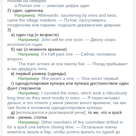
похожи на семёрки.
a Roman one — римская цифра один
2) один, одиночка

Например:
Afterwards, sauntering by ones and twos, 
came the village maidens. — Потом, прогуливаясь 
поодиночке или парами, подошли деревенские девушки.
3)

   а) один год (о возрасте)

Например:
John will be one soon. — Джону скоро 
исполнится годик.
   б) час (о моменте времени)

Например:
It's half past one. — Сейчас половина 
второго.
The train arrives at one twenty five. — Поезд прибывает 
в час двадцать пять.
   в) первый размер (одежды)

Например:
She wears a one. — Она носит первый.
   г) однодолларовая купюра или купюра достоинством один 
фунт стерлингов

Например:
I counted the notes, which took a ridiculously 
long time as they were mostly in ones. — Я пересчитывал 
деньги, и это отняло у меня ужасно много времени, так как 
там были в основном однодолларовые купюры.
   д) 
[используется в разговорной речи]
; то же, что и quick 
one - рюмка, стопка

Например:
Other members of the committee drifted in 
for a quick one before closing time. — Остальные члены 
комитета зашли в бар, чтобы успеть выпить по одной до 