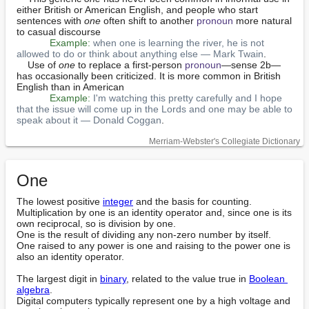
either British or American English, and people who start 
sentences with 
one
 often shift to another 
pronoun
 more natural 
to casual discourse

Example:
when one is learning the river, he is not 
allowed to do or think about anything else — Mark Twain
.

    Use of 
one
 to replace a first-person 
pronoun
—sense 2b—
has occasionally been criticized. It is more common in British 
English than in American

Example:
I'm watching this pretty carefully and I hope 
that the issue will come up in the Lords and one may be able to 
speak about it — Donald Coggan
.
Merriam-Webster's Collegiate Dictionary
One
The lowest positive 
integer
 and the basis for counting.

Multiplication by one is an identity operator and, since one is its 
own reciprocal, so is division by one.

One is the result of dividing any non-zero number by itself.

One raised to any power is one and raising to the power one is 
also an identity operator.

The largest digit in 
binary
, related to the value true in 
Boolean 
algebra
.

Digital computers typically represent one by a high voltage and 