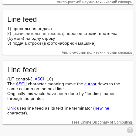
Англо-русский научно-технический словарь
Line feed
1) продольная подача

2) 
[вычислительная техника]
 перевод строки; протяжка 
(бумаги) на одну строку

3) подача строки (в фотонаборной машине)
Англо-русский политехнический словарь
Line feed
(LF, control-J, 
ASCII
 10)

The 
ASCII
 character meaning move the 
cursor
 down to the 
same column on the next line.

Originally this would have been done by "feeding" paper 
through the printer.

Unix
 uses line feed as its text line terminator (
newline
character).
Free Online Dictionary of Computing