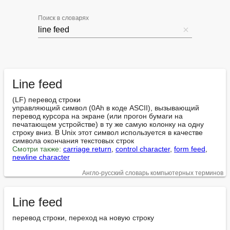
Поиск в словарях
Line feed
(LF) перевод строки

управляющий символ (0Ah в коде ASCII), вызывающий 
перевод курсора на экране (или прогон бумаги на 
печатающем устройстве) в ту же самую колонку на одну 
строку вниз. В Unix этот символ используется в качестве 
Смотри также:
carriage return
, 
control character
, 
form feed
, 
newline character
Англо-русский словарь компьютерных терминов
Line feed
перевод строки, переход на новую строку