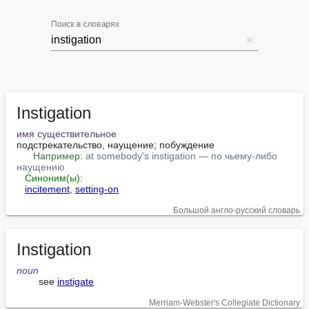
Поиск в словарях
Instigation
имя существительное
подстрекательство, наущение; побуждение

Например:
at somebody's instigation — по чьему-либо 
наущению
Синоним(ы):
incitement
, 
setting-on
Большой англо-русский словарь
Instigation
noun
        see 
instigate
Merriam-Webster's Collegiate Dictionary