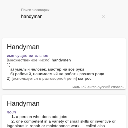
Поиск в словарях
Handyman
имя существительное
[множественное число]
 handymen

1)

   а) умелый человек, мастер на все руки

   б) рабочий, нанимаемый на работы разного рода

2) 
[используется в разговорной речи]
 матрос
Большой англо-русский словарь
Handyman
noun
1.
 a person who does odd jobs

2.
 one competent in a variety of small skills or inventive or 
ingenious in repair or maintenance work — called also 