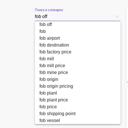
Поиск в словарях
fob off
fob
fob airport
fob destination
fob factory price
fob mill
fob mill price
fob mine price
fob origin
fob origin pricing
fob plant
fob plant price
fob price
fob shipping point
fob vessel