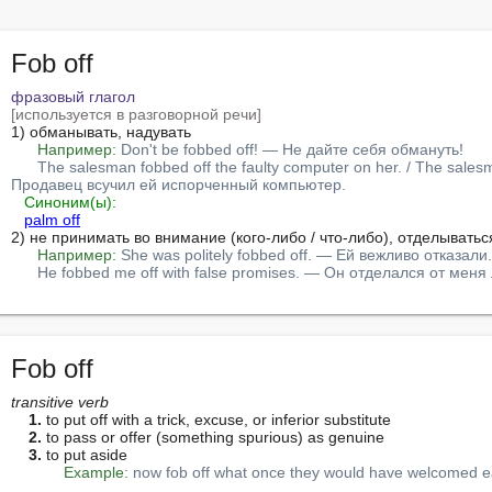
Fob off
фразовый глагол
[используется в разговорной речи]
1) обманывать, надувать

Например:
Don't be fobbed off! — Не дайте себя обмануть!
The salesman fobbed off the faulty computer on her. / The salesm
Продавец всучил ей испорченный компьютер.
Синоним(ы):
palm off
2) не принимать во внимание (кого-либо / что-либо), отделываться
Например:
She was politely fobbed off. — Ей вежливо отказали.
He fobbed me off with false promises. — Он отделался от ме
Fob off
transitive verb
1.
 to put off with a trick, excuse, or inferior substitute

2.
 to pass or offer (something spurious) as genuine

3.
 to put aside

Example:
now fob off what once they would have welcomed 