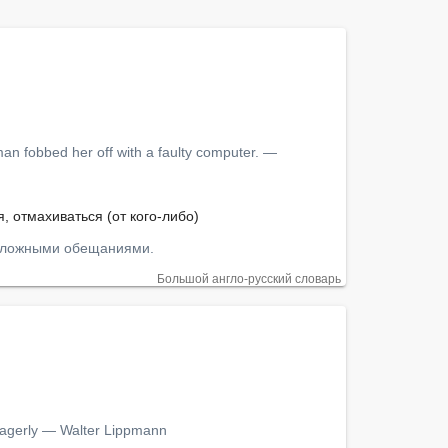
an fobbed her off with a faulty computer. — 
, отмахиваться (от кого-либо)

ня ложными обещаниями.
Большой англо-русский словарь
eagerly — Walter Lippmann