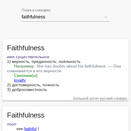
Поиск в словарях
Faithfulness
имя существительное
1) верность, преданность; лояльность

Например:
She has doubts about his faithfulness. — Она 
сомневается в его верности.
Синоним(ы):
loyalty
2) достоверность, точность

3) добросовестность
Большой англо-русский словарь
Faithfulness
noun
        see 
faithful
 I