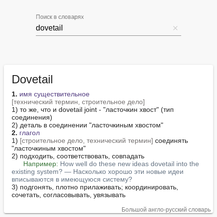
Поиск в словарях
Dovetail
1.
имя существительное
[технический термин, строительное дело]
1) то же, что и dovetail joint - "ласточкин хвост" (тип 
соединения)

2.
глагол
1) 
[строительное дело, технический термин]
 соединять 
"ласточкиным хвостом"

2) подходить, соответствовать, совпадать

Например:
How well do these new ideas dovetail into the 
existing system? — Насколько хорошо эти новые идеи 
вписываются в имеющуюся систему?
3) подгонять, плотно прилаживать; координировать, 
сочетать, согласовывать, увязывать
Большой англо-русский словарь