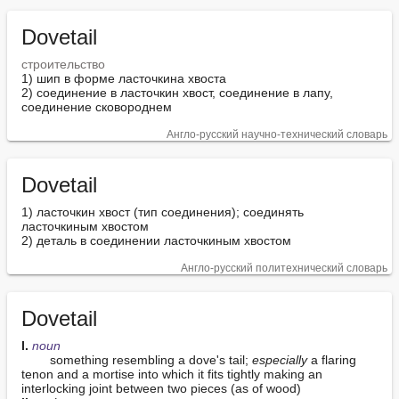
Dovetail
строительство
1) шип в форме ласточкина хвоста

2) соединение в ласточкин хвост, соединение в лапу, 
соединение сковороднем
Англо-русский научно-технический словарь
Dovetail
1) ласточкин хвост (тип соединения); соединять 
ласточкиным хвостом

2) деталь в соединении ласточкиным хвостом
Англо-русский политехнический словарь
Dovetail
I. 
noun
        something resembling a dove's tail; 
especially
 a flaring 
tenon and a mortise into which it fits tightly making an 