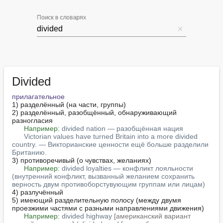
Поиск в словарях
Divided
прилагательное
1) разделённый (на части, группы)

2) разделённый, разобщённый, обнаруживающий 
разногласия

Например:
divided nation — разобщённая нация
Victorian values have turned Britain into a more divided 
country. — Викторианские ценности ещё больше разделили 
Британию.
3) противоречивый (о чувствах, желаниях)

Например:
divided loyalties — конфликт лояльности 
(внутренний конфликт, вызванный желанием сохранить 
верность двум противоборстувующим группам или лицам)
4) разлучённый

5) имеющий разделительную полосу (между двумя 
проезжими частями с разными направлениями движения)

Например:
divided highway 
[американский вариант 