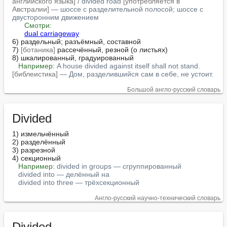
английского языка]
 / divided road 
[употребляется в 
Австралии]
 — шоссе с разделительной полосой; шоссе с 
двусторонним движением
Смотри:
dual carriageway
6) раздельный; разъёмный, составной

7) 
[ботаника]
 рассечённый, резной (о листьях)

8) шкалированный, градуированный

Например:
A house divided against itself shall not stand. 
[библеистика]
 — Дом, разделившийся сам в себе, не устоит.
Большой англо-русский словарь
Divided
1) измельчённый

2) разделённый

3) разрезной

4) секционный

Например:
divided in groups — сгруппированный
divided into — делённый на
divided into three — трёхсекционный
Англо-русский научно-технический словарь
Divided