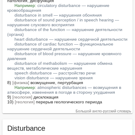
патология, дисфункция

Например:
circulatory disturbance — нарушение 
кровообращения
disturbance in smell — нарушения обоняния
disturbance of sound perception / in speech hearing — 
нарушение слухового восприятия
disturbance of the function — нарушение деятельности 
(органа)
heart disturbance — нарушение сердечной деятельности
disturbance of cardiac function — функциональное 
нарушение сердечной деятельности
disturbance of blood pressure — нарушение кровяного 
давления
disturbance of methabolism — нарушение обмена 
веществ, метаболические нарушения
speech disturbance — расстройство речи
vision disturbance — нарушение зрения
8) 
[физика]
 возмущение, пертурбация

Например:
atmospheric disturbances — возмущения в 
атмосфере, изменения в погоде в сторону ухудшения
9) 
[геология]
 дисклокация

10) 
[геология]
 перерыв геологического периода
Большой англо-русский словарь
Disturbance