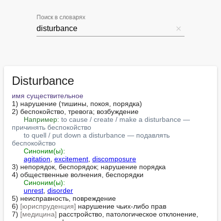
Поиск в словарях
Disturbance
имя существительное
1) нарушение (тишины, покоя, порядка)

2) беспокойство, тревога; возбуждение

Например:
to cause / create / make a disturbance — 
причинять беспокойство
to quell / put down a disturbance — подавлять 
беспокойство
Синоним(ы):
agitation
, 
excitement
, 
discomposure
3) непорядок, беспорядок; нарушение порядка

4) общественные волнения, беспорядки

Синоним(ы):
unrest
, 
disorder
5) неисправность, повреждение

6) 
[юриспруденция]
 нарушение чьих-либо прав

7) 
[медицина]
 расстройство, патологическое отклонение, 