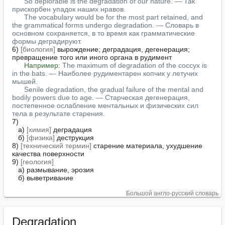
So deplorable is the degradation of our nature. — Так 
прискорбен упадок наших нравов.
The vocabulary would be for the most part retained, and 
the grammatical forms undergo degradation. — Словарь в 
основном сохраняется, в то время как грамматические 
формы деградируют.
6) 
[биология]
 вырождение; деградация, дегенерация; 
превращение того или иного органа в рудимент

Например:
The maximum of degradation of the coccyx is 
in the bats. — Наиболее рудиментарен копчик у летучих 
мышей.
Senile degradation, the gradual failure of the mental and 
bodily powers due to age. — Старческая дегенерация, 
постепенное ослабление ментальных и физических сил 
тела в результате старения.
7)

   а) 
[химия]
 деградация

   б) 
[физика]
 деструкция

8) 
[технический термин]
 старение материала, ухудшение 
качества поверхности

9) 
[геология]
   а) размывание, эрозия

   б) выветривание
Большой англо-русский словарь
Degradation