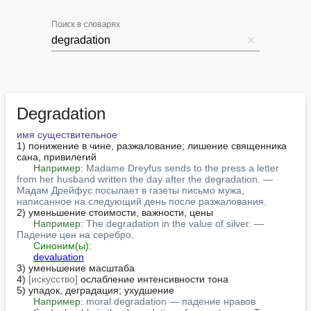
Поиск в словарях
Degradation
имя существительное
1) понижение в чине, разжалование; лишение священника 
сана, привилегий

Например:
Madame Dreyfus sends to the press a letter 
from her husband written the day after the degradation. — 
Мадам Дрейфус посылает в газеты письмо мужа, 
написанное на следующий день после разжалования.
2) уменьшение стоимости, важности, цены

Например:
The degradation in the value of silver. — 
Падение цен на серебро.
Синоним(ы):
devaluation
3) уменьшение масштаба

4) 
[искусство]
 ослабление интенсивности тона

5) упадок, деградация; ухудшение

Например:
moral degradation — падение нравов