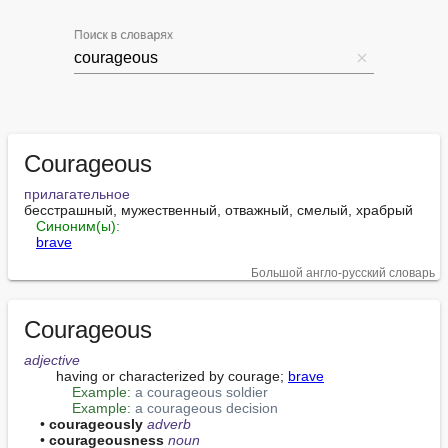
Поиск в словарях
Courageous
прилагательное
бесстрашный, мужественный, отважный, смелый, храбрый

Синоним(ы):
brave
Большой англо-русский словарь
Courageous
adjective
        having or characterized by courage; 
brave
Example:
a courageous soldier
Example:
a courageous decision
    • 
courageously
adverb
    • 
courageousness
noun