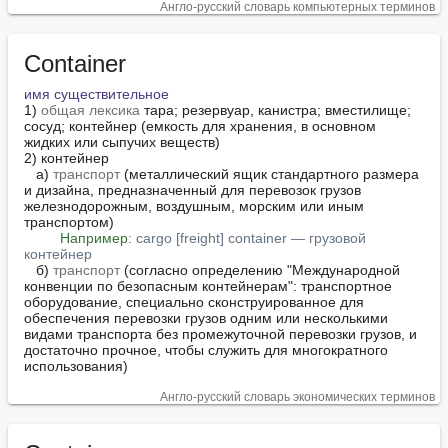
Англо-русский словарь компьютерных терминов
Container
имя существительное
1) 
общая лексика
 тара; резервуар, канистра; вместилище; 
сосуд; контейнер (емкость для хранения, в основном 
жидких или сыпучих веществ)

2) контейнер

   а) 
транспорт
 (металлический ящик стандартного размера 
и дизайна, предназначенный для перевозок грузов 
железнодорожным, воздушным, морским или иным 
транспортом)

Например:
cargo [freight] container — грузовой 
контейнер
   б) 
транспорт
 (согласно определению "Международной 
конвенции по безопасным контейнерам": транспортное 
оборудование, специально сконструированное для 
обеспечения перевозки грузов одним или несколькими 
видами транспорта без промежуточной перевозки грузов, и 
достаточно прочное, чтобы служить для многократного 
использования)
Англо-русский словарь экономических терминов