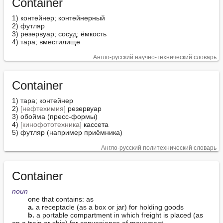
Container
1) контейнер; контейнерный

2) футляр

3) резервуар; сосуд; ёмкость

4) тара; вместилище
Англо-русский научно-технический словарь
Container
1) тара; контейнер

2) 
[нефтехимия]
 резервуар

3) обойма (пресс-формы)

4) 
[кинофототехника]
 кассета

5) футляр (например приёмника)
Англо-русский политехнический словарь
Container
noun
        one that contains: as

a.
 a receptacle (as a box or jar) for holding goods

b.
 a portable compartment in which freight is placed (as 
on a train or ship) for convenience of movement
