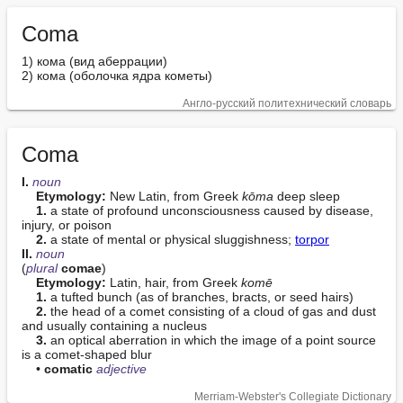
Coma
1) кома (вид аберрации)

2) кома (оболочка ядра кометы)
Англо-русский политехнический словарь
Coma
I. 
noun
Etymology:
 New Latin, from Greek 
kōma
 deep sleep

1.
 a state of profound unconsciousness caused by disease, 
injury, or poison

2.
 a state of mental or physical sluggishness; 
torpor
II. 
noun
(
plural
comae
)

Etymology:
 Latin, hair, from Greek 
komē
1.
 a tufted bunch (as of branches, bracts, or seed hairs)

2.
 the head of a comet consisting of a cloud of gas and dust 
and usually containing a nucleus

3.
 an optical aberration in which the image of a point source 
is a comet-shaped blur

    • 
comatic
adjective
Merriam-Webster's Collegiate Dictionary