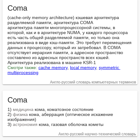
Coma
(cache-only memory architecture) кэшевая архитектура 
разделяемой памяти, архитектура COMA

архитектура памяти многопроцессорной системы, в 
которой, как и в архитектуре NUMA, у каждого процессора 
есть часть общей разделяемой памяти, но только она 
реализована в виде кэш-памяти. Это требует перемещения 
данных к процессору, который их затребовал. В COMA 
отсутствует иерархия памяти, а адресное пространство 
составлено из адресных пространств всех кэшей. 
Смотри также:
cache memory
, 
local memory
, 
symmetric 
multiprocessing
Англо-русский словарь компьютерных терминов
Coma
1) 
медицина
 кома, коматозное состояние

2) 
физика
 кома, аберрация (оптическое искажение 
изображения)

3) 
астрономия
 кома, газовая оболочка кометы
Англо-русский научно-технический словарь