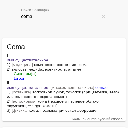
Поиск в словарях
Coma
I
имя существительное
1) 
[медицина]
 коматозное состояние, кома

2) вялость, индифферентность, апатия

Синоним(ы):
torpor
II
имя существительное
; 
[множественное число]
comae
1) 
[ботаника]
 волосяной пучок, хохолок (прицветника, веток 
или волосяного покрова семян)

2) 
[астрономия]
 кома (газовое и пылевое облако, 
окружающее ядро кометы)

3) 
[физика]
 кома, несимметрическая аберрация
Большой англо-русский словарь