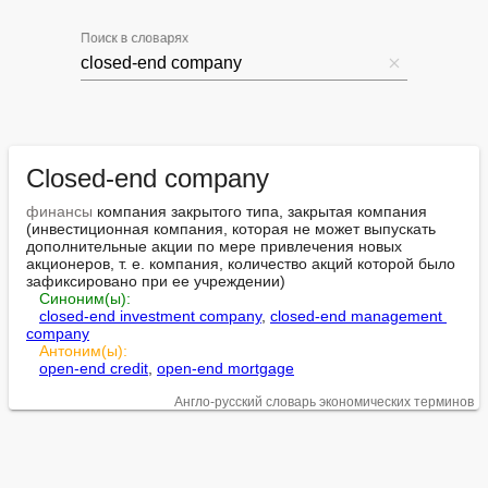
Поиск в словарях
Closed-end company
финансы
 компания закрытого типа, закрытая компания 
(инвестиционная компания, которая не может выпускать 
дополнительные акции по мере привлечения новых 
акционеров, т. е. компания, количество акций которой было 
зафиксировано при ее учреждении)

Синоним(ы):
closed-end investment company
, 
closed-end management 
company
Антоним(ы):
open-end credit
, 
open-end mortgage
Англо-русский словарь экономических терминов