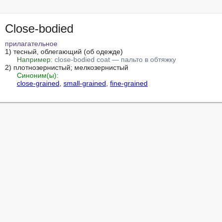
Close-bodied
прилагательное
1) тесный, облегающий (об одежде)

Например:
close-bodied coat — пальто в обтяжку
2) плотнозернистый; мелкозернистый

Синоним(ы):
close-grained
, 
small-grained
, 
fine-grained