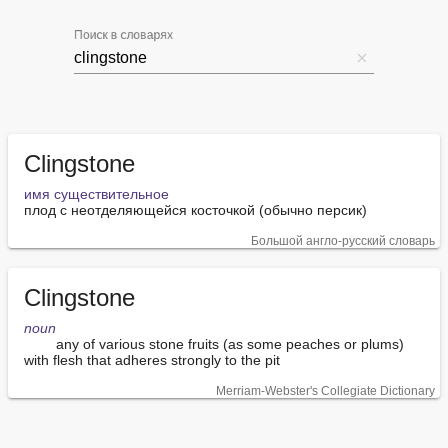
Поиск в словарях
Clingstone
имя существительное
плод с неотделяющейся косточкой (обычно персик)
Большой англо-русский словарь
Clingstone
noun
        any of various stone fruits (as some peaches or plums) 
with flesh that adheres strongly to the pit
Merriam-Webster's Collegiate Dictionary