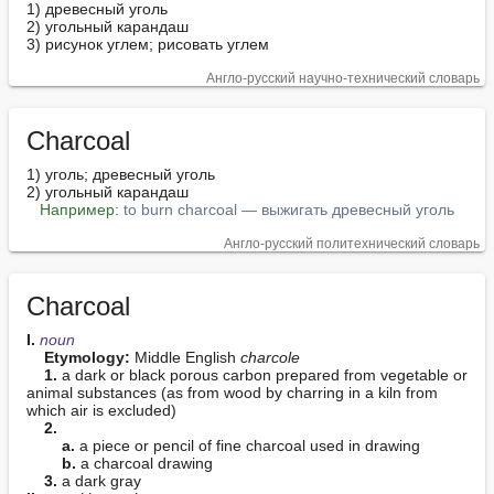
1) древесный уголь

2) угольный карандаш

3) рисунок углем; рисовать углем
Англо-русский научно-технический словарь
Charcoal
1) уголь; древесный уголь

2) угольный карандаш

Например:
to burn charcoal — выжигать древесный уголь
Англо-русский политехнический словарь
Charcoal
I. 
noun
Etymology:
 Middle English 
charcole
1.
 a dark or black porous carbon prepared from vegetable or 
animal substances (as from wood by charring in a kiln from 
which air is excluded)

2.
a.
 a piece or pencil of fine charcoal used in drawing

b.
 a charcoal drawing

3.