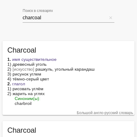
Поиск в словарях
Charcoal
1.
имя существительное
1) древесный уголь

2) 
[искусство]
 рашкуль, угольный карандаш

3) рисунок углем

2.
глагол
1) рисовать углём

2) жарить на углях

Синоним(ы):
      charbroil
Большой англо-русский словарь
Charcoal