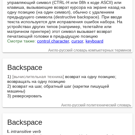
управляющий символ (CTRL-H или 08h к коде ASCII) или 
клавиша, вызывающие возврат курсора на экране назад на 
одну позицию (на один символ), обычно с удалением 
предыдущего символа (destructive backspace). При вводе 
текста используется для исправления ошибок набора. На 
устройствах других типов (например, телетайпе или 
матричном принтере) этот символ вызывает возврат 
Смотри также:
control character
, 
cursor
, 
keyboard
Англо-русский словарь компьютерных терминов
Backspace
1) 
[вычислительная техника]
 возврат на одну позицию; 
возвращать на одну позицию

2) возврат на шаг, обратный шаг (каретки пишущей 
машины)

3) реверсировать
Англо-русский политехнический словарь
Backspace
I. 
intransitive verb