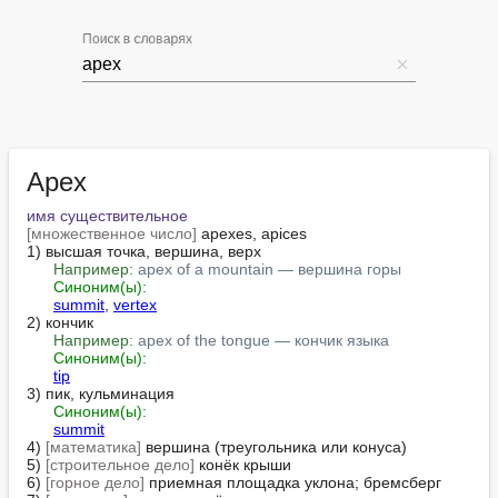
Поиск в словарях
Apex
имя существительное
[множественное число]
 apexes, apices

1) высшая точка, вершина, верх

Например:
apex of a mountain — вершина горы
Синоним(ы):
summit
, 
vertex
2) кончик

Например:
apex of the tongue — кончик языка
Синоним(ы):
tip
3) пик, кульминация

Синоним(ы):
summit
4) 
[математика]
 вершина (треугольника или конуса)

5) 
[строительное дело]
 конёк крыши

6) 
[горное дело]
 приемная площадка уклона; бремсберг
