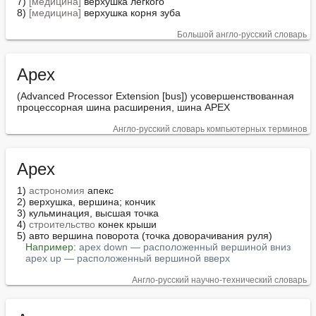
7) 
[медицина]
 верхушка лёгкого

8) 
[медицина]
 верхушка корня зуба
Большой англо-русский словарь
Apex
(Advanced Processor Extension [bus]) усовершенствованная 
процессорная шина расширения, шина APEX
Англо-русский словарь компьютерных терминов
Apex
1) 
астрономия
 апекс

2) верхушка, вершина; кончик

3) кульминация, высшая точка

4) 
строительство
 конек крыши

5) авто вершина поворота (точка доворачивания руля)

Например:
apex down — расположенный вершиной вниз
apex up — расположенный вершиной вверх
Англо-русский научно-технический словарь