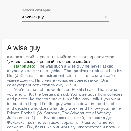
Поиск в словарях
A wise guy
американский вариант английского языка
; 
ироническое
"умник", самоуверенный человек, зазнайка

Например:
...he was such a wise guy he never asked 
anybody's advice on anything. That particular trait cost him his 
life. (J. O'Hara, The Instrument, ch. I) — ...он считал себя 
умнее других. Ни с кем никогда не советовался. Эта 
самоуверенность стоила ему жизни.
You're a man of the world, Joe Foxhlall said. That's what 
you are. O. K., the Sergeant said. You wise guys from colleges 
and places like that can make fun of the way I talk if you want 
to, but don't forget I'm the guy who sits down in the little office 
and decides who does what dirty work, and I know your name 
Private Foxhall. (W. Saroyan, The Adventures of Wesley 
Jackson, ch. 4) — - Вы человек светский, - пояснил Джо 
Фоксхол, - вот что вы такое, сержант. - Ладно, - ответил 
сержант. - Вы, большие умники из университетов и прочих 