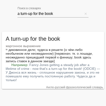
Поиск в словарях
A turn-up for the book
жаргонное выражение
≈ диковинное дело; чудеса в решете (о чём-либо 
необычном или неожиданном) [первонач. тк. о лошади, 
неожиданно пришедшей первой к финишу; book здесь 
запись ставок в данном заезде]

Например:
Fancy Jones getting a steady job after a 
lifetime of crime - now that's a turn-up for the book! (ODCIE) — 
У Джонса вся жизнь - сплошное нарушение закона, и это не 
помешало ему получить постоянную работу. Чудеса да и 
только!
Англо-русский фразеологический словарь