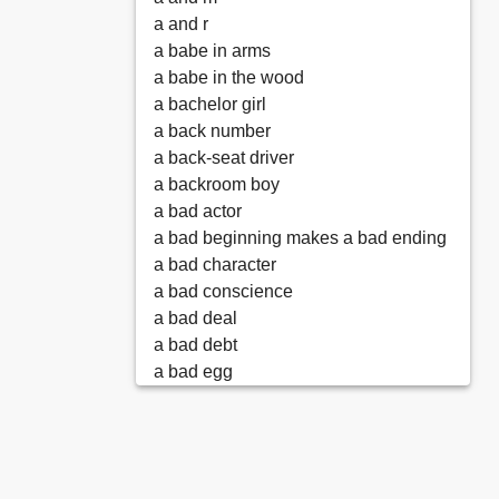
a and r
a babe in arms
a babe in the wood
a bachelor girl
a back number
a back-seat driver
a backroom boy
a bad actor
a bad beginning makes a bad ending
a bad character
a bad conscience
a bad deal
a bad debt
a bad egg