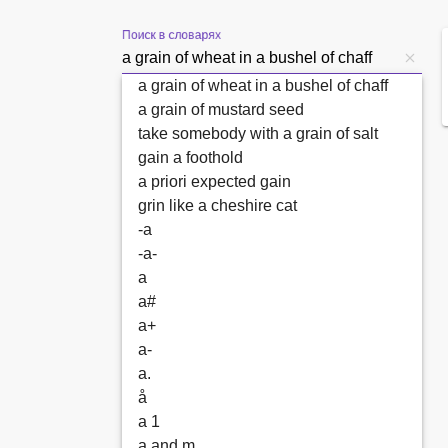
Поиск в словарях
a grain of wheat in a bushel of chaff
a grain of mustard seed
take somebody with a grain of salt
gain a foothold
a priori expected gain
grin like a cheshire cat
-a
-a-
a
a#
a+
a-
a.
å
a 1
a and m