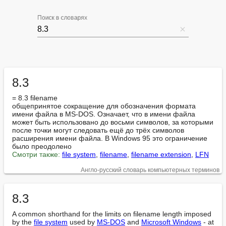
Поиск в словарях
8.3
= 8.3 filename

общепринятое сокращение для обозначения формата 
имени файла в MS-DOS. Означает, что в имени файла 
может быть использовано до восьми символов, за которыми 
после точки могут следовать ещё до трёх символов 
расширения имени файла. В Windows 95 это ограничение 
Смотри также:
file system
, 
filename
, 
filename extension
, 
LFN
Англо-русский словарь компьютерных терминов
8.3
A common shorthand for the limits on filename length imposed 
by the 
file system
 used by 
MS-DOS
 and 
Microsoft Windows
 - at 