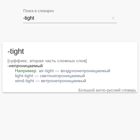
Поиск в словарях
-tight
[суффикс, вторая часть сложных слов]
-непроницаемый

Например:
air-tight — воздухонепроницаемый
light-tight — светонепроницаемый
wind-tight — ветронепроницаемый
Большой англо-русский словарь