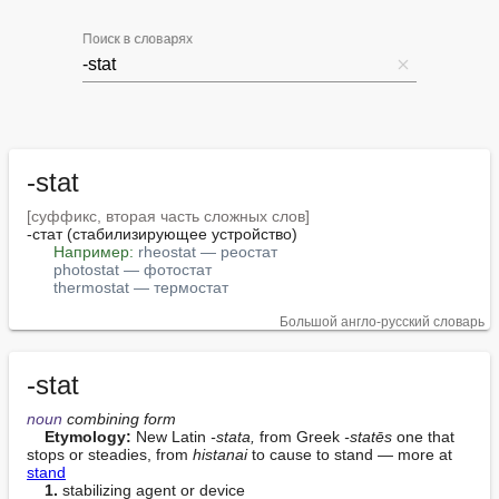
Поиск в словарях
-stat
[суффикс, вторая часть сложных слов]
-стат (стабилизирующее устройство)

Например:
rheostat — реостат
photostat — фотостат
thermostat — термостат
Большой англо-русский словарь
-stat
noun
 combining form
Etymology:
 New Latin 
-stata,
 from Greek 
-statēs
 one that 
stops or steadies, from 
histanai
 to cause to stand — more at 
stand
1.
 stabilizing agent or device
