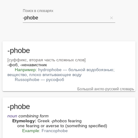
Поиск в словарях
-phobe
[суффикс, вторая часть сложных слов]
-фоб, -ненавистник

Например:
hydrophobe — больной водобоязнью; 
вещество, плохо впитывающее воду
Russophobe — русофоб
Большой англо-русский словарь
-phobe
noun
 combining form
Etymology:
 Greek 
-phobos
 fearing

        one fearing or averse to (something specified)

Example:
Francophobe