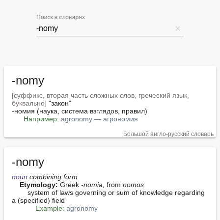
Поиск в словарях
-nomy
[суффикс, вторая часть сложных слов, греческий язык, 
буквально]
 "закон"

-номия (наука, система взглядов, правил)

Например:
agronomy — агрономия
Большой англо-русский словарь
-nomy
noun
 combining form
Etymology:
 Greek 
-nomia,
 from 
nomos
        system of laws governing or sum of knowledge regarding 
a (specified) field

Example:
agronomy