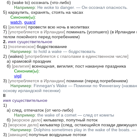
   б) (wake to) осознать (что-либо)

Например:
He woke to danger. — Он осознал опасность.
5) караулить, охранять, стоять на часах

Синоним(ы):
watch
, 
guard
6) 
[религия]
 провести всю ночь в молитвах

7) 
[употребляется в Ирландии]
 поминать (усопшего) (в Ирландии
2.
имя существительное
1) 
[поэтическое]
 бодрствование

Например:
to hold a wake — бодрствовать
2) (wakes) 
[употребляется с глаголами в единственном числе]
   а) храмовой праздник

   б) 
[религия]
 всенощная, вигилия; пост накануне праздника

Синоним(ы):
vigil
3) 
[употребляется в Ирландии]
 поминки (перед погребением)

Например:
Finnegan's Wake — Поминки по Финнегану (назван
основу ирландской песенки)
II
имя существительное
1)

   а) след, отпечаток (от чего-либо)

Например:
the wake of a comet — след от кометы
   б) 
[морское дело]
 кильватер, попутный поток

2) 
[морское дело]
 кильватер (след, остающийся позади движущего
Например:
Dolphins sometimes play in the wake of the boats.
3) 
[авиация]
 попутные воздушные потоки
