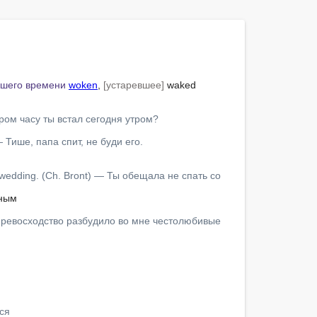
дшего времени
woken
, 
[устаревшее]
 waked

ором часу ты встал сегодня утром?
 — Тише, папа спит, не буди его.
 wedding. (Ch. Bront) — Ты обещала не спать со 
о превосходство разбудило во мне честолюбивые 
ься