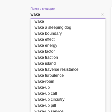
Поиск в словарях
wake
wake a sleeping dog
wake boundary
wake effect
wake energy
wake factor
wake fraction
wake island
wake traverse resistance
wake turbulence
wake-robin
wake-up
wake-up call
wake-up circuitry
wake-up pill
wake-up service