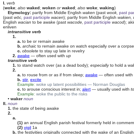
I. 
verb
(
woke
; 
also
waked
; 
woken
or
waked
; 
also
woke
; 
waking
)

Etymology:
 partly from Middle English 
waken
 (past 
wook,
past par
(past 
wōc,
past participle
wacen
); partly from Middle English 
wakien,
English 
wacian
 to be awake (past 
wacode,
past participle
wacod
); ak
enliven

intransitive verb
1.
a.
 to be or remain awake

b.
archaic
 to remain awake on watch especially over a corpse

c.
obsolete
 to stay up late in revelry

2.
awake
 — often used with 
up
transitive verb
1.
 to stand watch over (as a dead body); 
especially
 to hold a wa
2.
a.
 to rouse from or as if from sleep; 
awake
 — often used with 
b.
stir
, 
excite
Example:
woke up latent possibilities — Norman Douglas
c.
 to arouse conscious interest in; 
alert
 — usually used with 
t
Example:
woke the public to the risks
    • 
waker
noun
II. 
noun
1.
 the state of being awake

2.
a.
(1)
 an annual English parish festival formerly held in commemo
(2)
vigil
 1a

b.
 the festivities originally connected with the wake of an Engli