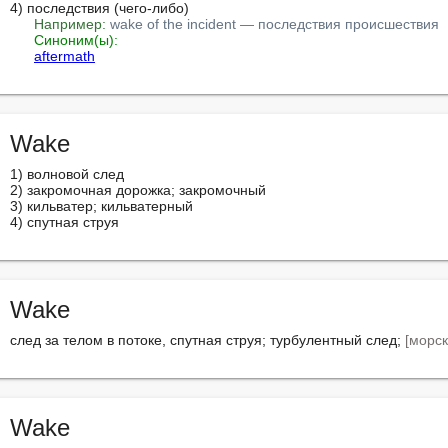
4) последствия (чего-либо)

Например:
wake of the incident — последствия происшествия
Синоним(ы):
aftermath
Wake
1) волновой след

2) закромочная дорожка; закромочный

3) кильватер; кильватерный

4) спутная струя
Wake
след за телом в потоке, спутная струя; турбулентный след; 
[морск
Wake