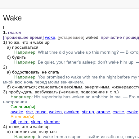
Wake
I
1.
глагол
[прошедшее время]
woke
, 
[устаревшее]
 waked; 
причастие проше
1) то же, что и wake up

   а) просыпаться

Например:
What time did you wake up this morning? — В кот
   б) будить

Например:
Be quiet, your father's asleep: don't wake him up.
2)

   а) бодрствовать, не спать

Например:
You promised to wake with me the night before my
мной всю ночь перед моим венчанием.
   б) оживляться; становиться весёлым, энергичным, жизнерадостным

3) пробуждать, возбуждать (желание, подозрение и т. п.)

Например:
His superiority has woken an ambition in me. — Ег
настроения.
Синоним(ы):
awake
, 
rise
, 
rouse
, 
waken
, 
awaken
, 
stir up
, 
arouse
, 
excite
, 
evoke
Антоним(ы):
lull
, 
retire
, 
sleep
, 
slumber
4) то же, что и wake up

   а) опомниться, очнуться

Например:
to wake from a stupor — выйти из забытья, очнут