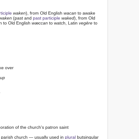
ticiple
waken
), from Old English 
wacan
 to awake 
 waken
 (past and 
past participle
waked
), from Old 
in to Old English 
wæccan
 to watch, Latin 
vegēre
 to 
ke over

up
o
ration of the church's patron saint

sh parish church — usually used in 
plural
 butsingular 