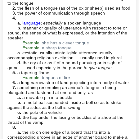
to the tongue

2.
 the flesh of a tongue (as of the ox or sheep) used as food

3.
 the power of communication through speech

4.
a.
language
; 
especially
 a spoken language

b.
 manner or quality of utterance with respect to tone or 
sound, the sense of what is expressed, or the intention of the 
speaker

Example:
she has a clever tongue
Example:
a sharp tongue
c.
 ecstatic usually unintelligible utterance usually 
accompanying religious excitation — usually used in plural

d.
 the cry of or as if of a hound pursuing or in sight of 
game — used especially in the phrase 
to give tongue
5.
 a tapering flame

Example:
tongues of fire
6.
 a long narrow strip of land projecting into a body of water

7.
 something resembling an animal's tongue in being 
elongated and fastened at one end only: as

a.
 a movable pin in a buckle

b.
 a metal ball suspended inside a bell so as to strike 
against the sides as the bell is swung

c.
 the pole of a vehicle

d.
 the flap under the lacing or buckles of a shoe at the 
throat of the vamp

8.
a.
 the rib on one edge of a board that fits into a 
corresponding groove in an edge of another board to make a 