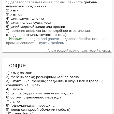
1) 
деревообрабатывающая промышленность
 гребень 
шпунтового соединения

2) язык

3) язычок

4) шип; шпунт; шпонка

5) узкая полоса суши, коса

6) узкий морской залив или пролив

7) 
геология
 апофиза (жилоподобное ответвление, 
отходящее от магматического тела)

Например:
tongue and groove — 
деревообрабатывающая 
промышленность
 шпунт и гребень
Англо-русский научно-технический словарь
Tongue
1) язык; язычок

2) гребень валка; рельефный калибр валка

3) шпунт; шип; гребень; соединять в шпунт или в гребень; 
соединять на шипах

4) шпонка

5) цапфа (гидро- или пневмоцилиндра)

6) остряк (стрелочного перевода)

7) лапка

8) (однолапчатая) проушина

9) конец свинцовой оболочки (кабеля)

10) якорь (реле)
