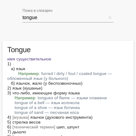
Поиск в словарях
Tongue
имя существительное
1)

   а) язык

Например:
furred / dirty / foul / coated tongue — 
обложенный язык (у больного)
   б) язычок, жало (у беспозвоночных)

2) язык (кушанье)

3) что-либо, имеющее форму языка

Например:
tongues of flame — языки пламени
tongue of a bell — язык колокола
tongue of a shoe — язык ботинка
tongue of sand — песчаная коса
4) 
[музыка]
 язычок (духового инструмента)

5) стрелка весов

6) 
[технический термин]
 шип, шпунт

7) дышло
