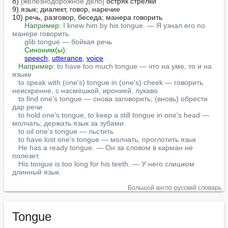
8) 
[железнодорожное дело]
 остряк стрелки

9) язык; диалект, говор, наречие

10) речь, разговор, беседа; манера говорить

Например:
I knew him by his tongue. — Я узнал его по 
манере говорить.
glib tongue — бойкая речь
Синоним(ы):
speech
, 
utterance
, 
voice
Например:
to have too much tongue — что на уме, то и на 
языке
to speak with (one's) tongue in (one's) cheek — говорить 
неискренне, с насмешкой, иронией, лукаво
to find one's tongue — снова заговорить; (вновь) обрести 
дар речи
to hold one's tongue, to keep a still tongue in one's head — 
молчать; держать язык за зубами
to oil one's tongue — льстить
to have lost one's tongue — молчать, проглотить язык
He has a ready tongue. — Он за словом в карман не 
полезет.
His tongue is too long for his teeth. — У него слишком 
длинный язык.
Большой англо-русский словарь
Tongue