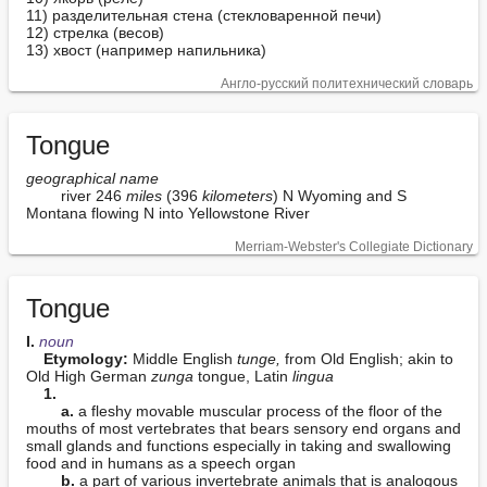
11) разделительная стена (стекловаренной печи)

12) стрелка (весов)

13) хвост (например напильника)
Англо-русский политехнический словарь
Tongue
geographical name
        river 246 
miles
 (396 
kilometers
) N Wyoming and S 
Montana flowing N into Yellowstone River
Merriam-Webster's Collegiate Dictionary
Tongue
I. 
noun
Etymology:
 Middle English 
tunge,
 from Old English; akin to 
Old High German 
zunga
 tongue, Latin 
lingua
1.
a.
 a fleshy movable muscular process of the floor of the 
mouths of most vertebrates that bears sensory end organs and 
small glands and functions especially in taking and swallowing 
food and in humans as a speech organ

b.
 a part of various invertebrate animals that is analogous 