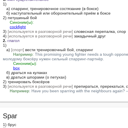
1)

   а) спарринг, тренировочное состязание (в боксе)

   б) наступательный или оборонительный приём в боксе

2) петушиный бой

Синоним(ы):
cockfight
3) 
[используется в разговорной речи]
 словесная перепалка, спор

4) 
[используется в разговорной речи]
2.
глагол
1)

   а) 
[спорт]
 вести тренировочный бой, спарринг

Например:
This promising young fighter needs a tough oppon
молодому боксёру нужен сильный спарринг-партнёр.
Синоним(ы):
box
   б) драться на кулаках

   в) драться шпорами (о петухах)

2) тренировать боксёров

3) 
[используется в разговорной речи]
 препираться, пререкаться, с
Например:
Have you been sparring with the neighbours again
Spar
1) брус
