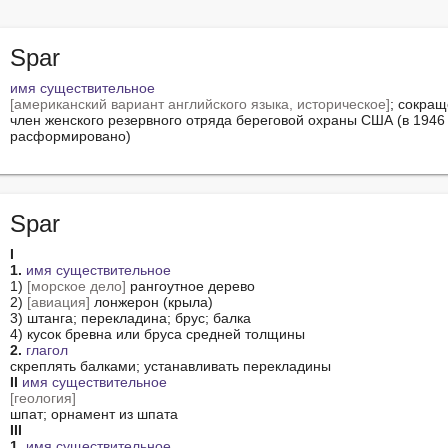
Spar
имя существительное
[американский вариант английского языка, историческое]
; сокращ
член женского резервного отряда береговой охраны США (в 1946 
расформировано)
Spar
I
1.
имя существительное
1) 
[морское дело]
 рангоутное дерево

2) 
[авиация]
 лонжерон (крыла)

3) штанга; перекладина; брус; балка

2.
глагол
II
имя существительное
[геология]
III
1.
имя существительное