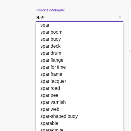
Поиск в словарях
spar
spar boom
spar buoy
spar deck
spar drum
spar flange
spar for time
spar frame
spar lacquer
spar road
spar tree
spar varnish
spar web
spar-shaped buoy
sparable
sparagmite