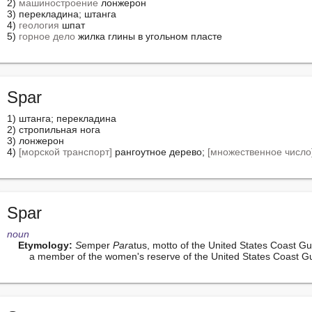
2) 
машиностроение
 лонжерон

3) перекладина; штанга

4) 
геология
 шпат

5) 
горное дело
 жилка глины в угольном пласте
Spar
1) штанга; перекладина

2) стропильная нога

3) лонжерон

4) 
[морской транспорт]
 рангоутное дерево; 
[множественное число
Spar
noun
Etymology:
S
emper 
Par
atus, motto of the United States Coast Gu
        a member of the women's reserve of the United States Coast 