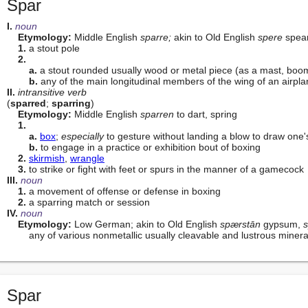
Spar
I. 
noun
Etymology:
 Middle English 
sparre;
 akin to Old English 
spere
 spea
1.
 a stout pole

2.
a.
 a stout rounded usually wood or metal piece (as a mast, boom,
b.
II. 
intransitive verb
(
sparred
; 
sparring
)

Etymology:
 Middle English 
sparren
 to dart, spring

1.
a.
box
; 
especially
 to gesture without landing a blow to draw one
b.
 to engage in a practice or exhibition bout of boxing

2.
skirmish
, 
wrangle
3.
III. 
noun
1.
 a movement of offense or defense in boxing

2.
IV. 
noun
Etymology:
 Low German; akin to Old English 
spærstān
 gypsum, 
        any of various nonmetallic usually cleavable and lustrous minera
Spar