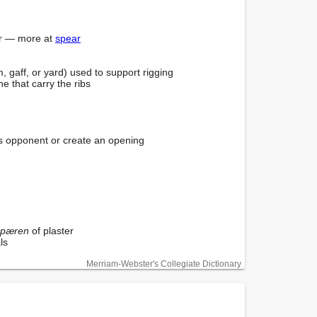
r — more at 
spear
 gaff, or yard) used to support rigging

's opponent or create an opening

spæren
 of plaster

ls
Merriam-Webster's Collegiate Dictionary