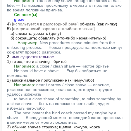
Например:
You can only shave through the straits at half-
tide. — Ты можешь проскользнуть через этот пролив только 
во время половины прилива.
Синоним(ы):
graze
4) 
[используется в разговорной речи]
 обирать (как липку)

5) 
[американский вариант английского языка]
   а) снижать, урезать (цену)

   б) сокращать; сбавлять (что-либо незначительно)

Например:
New procedures shave minutes from the 
unloading process. — Новые процедуры на несколько минут 
сократят процесс разгрузки.
2.
имя существительное
1) то же, что и shaving - бритьё

Например:
a close / clean shave — чистое бритьё
He should have a shave. — Ему бы побриться не 
помешало.
2) максимальное приближение (к чему-либо)

Например:
near / narrow / close shave — опасное, 
рискованное положение; опасность, которую с трудом 
удалось избежать
to have a close shave of something, to miss something by 
a close shave — быть на волоске от чего-либо; чудом 
избежать чего-либо
The next instant the hind coach passed my engine by a 
shave. — В следующий момент последний вагон проскочил 
в миллиметре от моего локомотива.
3) обычно shaves стружка; щепка; кожура, корка
