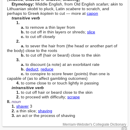
Etymology:
 Middle English, from Old English 
scafan;
 akin to 
Lithuanian 
skobti
 to pluck, Latin 
scabere
 to scratch, and 
perhaps to Greek 
koptein
 to cut — more at 
capon
transitive verb
1.
a.
 to remove a thin layer from

b.
 to cut off in thin layers or shreds; 
slice
c.
 to cut off closely

2.
a.
 to sever the hair from (the head or another part of 
the body) close to the roots

b.
 to cut off (hair or beard) close to the skin

3.
a.
 to discount (a note) at an exorbitant rate

b.
deduct
, 
reduce
c.
 to conspire to score fewer (points) than one is 
capable of (as to affect gambling outcomes)

4.
 to come close to or touch lightly in passing

intransitive verb
1.
 to cut off hair or beard close to the skin

2.
 to proceed with difficulty; 
scrape
II. 
noun
1.
shaver
 3

2.
 a thin slice; 
shaving
3.
 an act or the process of shaving
Merriam-Webster's Collegiate Dictionary