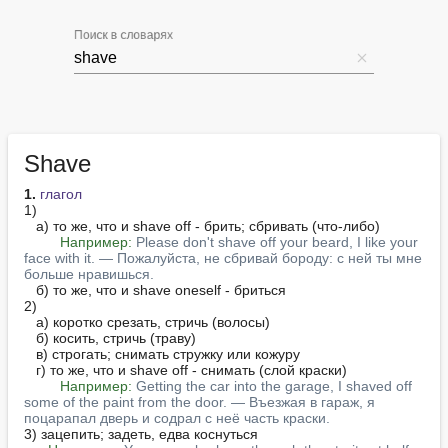
Поиск в словарях
Shave
1.
глагол
1)

   а) то же, что и shave off - брить; сбривать (что-либо)

Например:
Please don't shave off your beard, I like your 
face with it. — Пожалуйста, не сбривай бороду: с ней ты мне 
больше нравишься.
   б) то же, что и shave oneself - бриться

2)

   а) коротко срезать, стричь (волосы)

   б) косить, стричь (траву)

   в) строгать; снимать стружку или кожуру

   г) то же, что и shave off - снимать (слой краски)

Например:
Getting the car into the garage, I shaved off 
some of the paint from the door. — Въезжая в гараж, я 
поцарапал дверь и содрал с неё часть краски.
3) зацепить; задеть, едва коснуться
