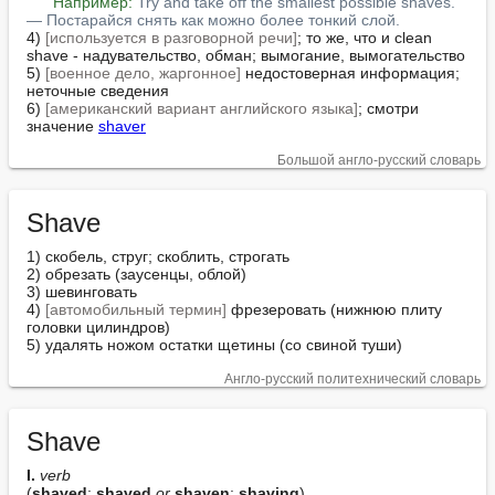
Например:
Try and take off the smallest possible shaves. 
— Постарайся снять как можно более тонкий слой.
4) 
[используется в разговорной речи]
; то же, что и clean 
shave - надувательство, обман; вымогание, вымогательство

5) 
[военное дело, жаргонное]
 недостоверная информация; 
неточные сведения

6) 
[американский вариант английского языка]
; смотри 
значение 
shaver
Большой англо-русский словарь
Shave
1) скобель, струг; скоблить, строгать

2) обрезать (заусенцы, облой)

3) шевинговать

4) 
[автомобильный термин]
 фрезеровать (нижнюю плиту 
головки цилиндров)

5) удалять ножом остатки щетины (со свиной туши)
Англо-русский политехнический словарь
Shave
I. 
verb
(
shaved
; 
shaved
or
shaven
; 
shaving
)
